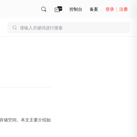
控制台
备案
登录
注册
账号管理
账单
存储空间。本文主要介绍如