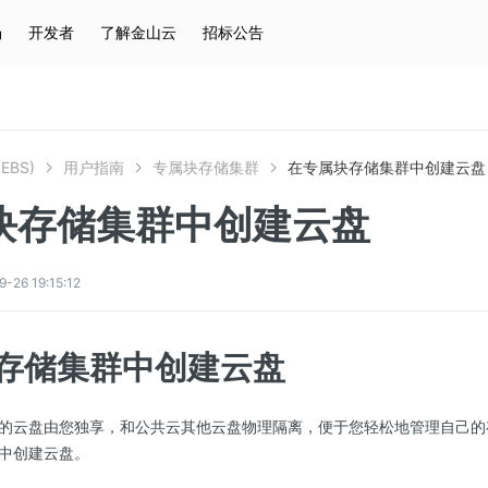
场
开发者
了解金山云
招标公告
热门搜索
云服务器
弹性IP
对象存储
IAM
EBS)
用户指南
专属块存储集群
在专属块存储集群中创建云盘
块存储集群中创建云盘
6 19:15:12
存储集群中创建云盘
的云盘由您独享，和公共云其他云盘物理隔离，便于您轻松地管理自己的
中创建云盘。