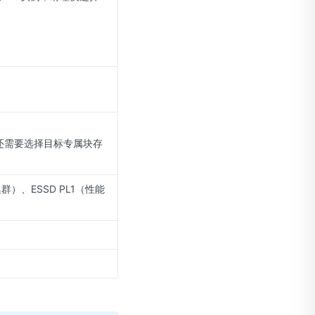
还需要选择目标专属块存
）、ESSD PL1（性能