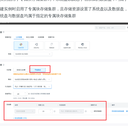
建实例时启用了专属块存储集群，且存储资源设置了系统盘以及数据盘，
统盘与数据盘均属于指定的专属块存储集群