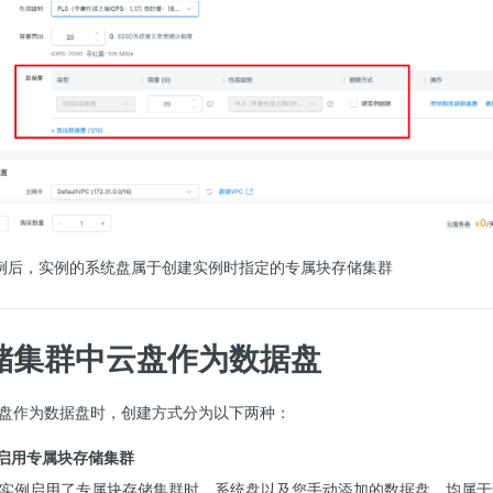
实例后，实例的系统盘属于创建实例时指定的专属块存储集群
储集群中云盘作为数据盘
盘作为数据盘时，创建方式分为以下两种：
时启用专属块存储集群
C实例启用了专属块存储集群时，系统盘以及您手动添加的数据盘，均属