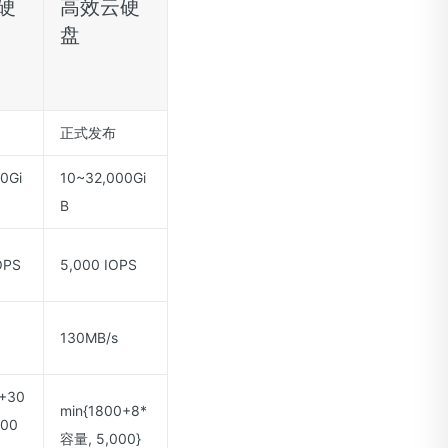
硬
高效云硬
盘
正式发布
0Gi
10~32,000Gi
B
OPS
5,000 IOPS
130MB/s
0+30
min{1800+8*
,00
容量, 5,000}