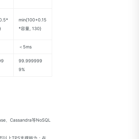
0.5*
min{100+0.15
}
*容量, 130}
＜5ms
99
99.999999
9%
se、Cassandra等NoSQL
万以上TPS支撑能力；在