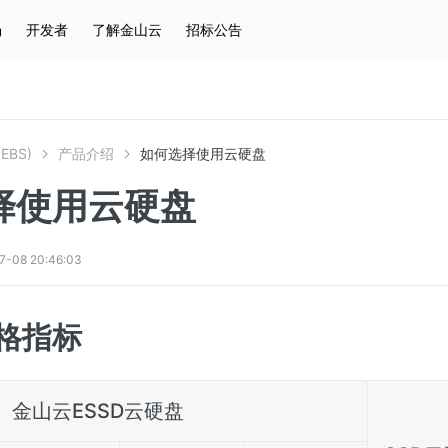
场
开发者
了解金山云
招标公告
热门搜索
云服务器
弹性IP
对象存储
IAM
EBS)
产品介绍
如何选择使用云硬盘
择使用云硬盘
08 20:46:03
格指标
金山云ESSD云硬盘