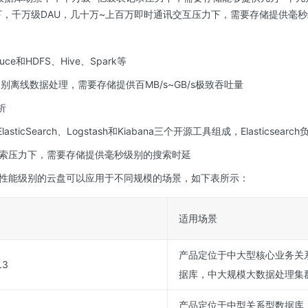
景下，千万级DAU，几十万~上百万即时通讯交互压力下，需要存储提供毫
duce和HDFS、Hive、Spark等
级别离线数据处理，需要存储提供百MB/s~GB/s极致吞吐量
析
asticSearch、Logstash和Kiabana三个开源工具组成，Elasticse
索压力下，需要存储提供毫秒级别的搜索时延
性能级别的云盘可以应用于不同规模的场景，如下表所示：
适用场景
产品定位于中大型核心业务关系
L3
据库，中大规模大数据处理集群
产品定位于中型关系型数据库、