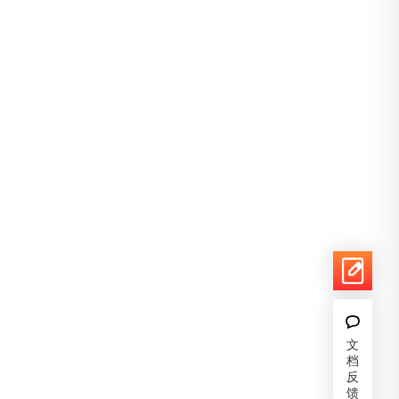
文
档
反
馈