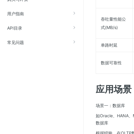
Web应用防火墙(WAF)
用户指南
密钥管理服务
吞吐量性能公
SSL证书管理
式(MB/s)
API目录
云安全中心
常见问题
应急响应
单路时延
合规性
数据可靠性
资质认证
欧盟数据保护条例（GDPR）
应用场景
场景一：数据库
如Oracle、HANA、
数据库
根据经验，在OLT