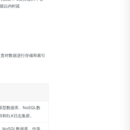
秒级以内时延
arch负责对数据进行存储和索引
型数据库、NoSQL数
和ELK日志集群。
NoSQL数据库，中等