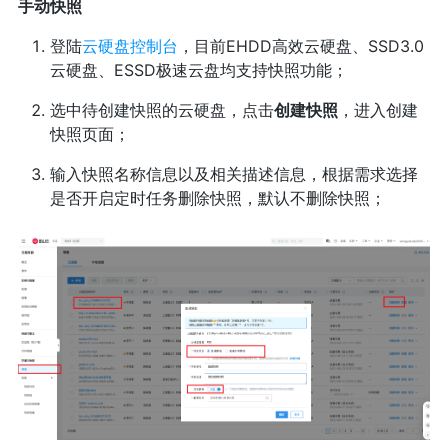
手动快照
登陆
云硬盘
控制台
，目前EHDD高效云硬盘、SSD3.0
云硬盘、ESSD极速云盘均支持快照功能；
选中待创建快照的云硬盘，点击
创建快照
，进入创建
快照页面；
输入快照名称信息以及相关描述信息，根据需求选择
是否开启定时任务删除快照，默认不删除快照；