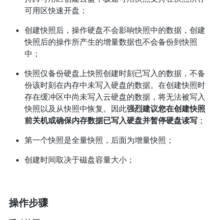
可用区快速开盘
；
创建快照后，操作硬盘不会影响快照中的数据，创建
快照后的操作所产生的增量数据也不会备份到快照
中；
快照仅备份硬盘上快照创建时刻已写入的数据，不备
份该时刻在内存中未写入硬盘的数据。在创建快照时
存在缓冲区中尚未写入云硬盘的数据，将无法被写入
快照以及从快照中恢复。因此
强烈建议您在创建快照
前关机或确保内存数据已写入硬盘并暂停硬盘读写
；
第一个快照是全量快照，后面为增量快照；
创建时间取决于磁盘容量大小；
操作步骤