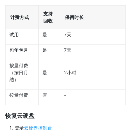
支持
计费方式
保留时长
回收
试用
是
7天
包年包月
是
7天
按量付费
（按日月
是
2小时
结）
按量付费
否
-
恢复云硬盘
登录
云硬盘控制台