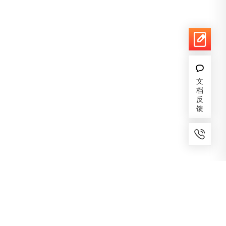
文
档
反
馈
7x24小时服务
免费备案