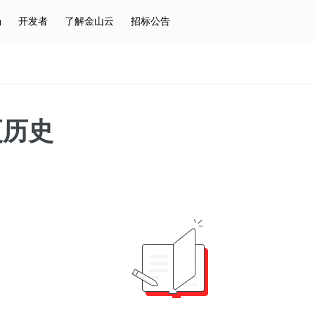
场
开发者
了解金山云
招标公告
热门搜索
云服务器
弹性IP
对象存储
IAM
更历史