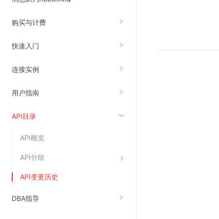
购买与计费
视频云服务
云直播(KLS)
快速入门
云转码(KET)
连接实例
边缘节点计算
用户指南
云安全
API目录
金山云云防火墙
大模型应用防火墙
API概览
渗透测试
API分组
云堡垒机
API变更历史
高防IP(KAD)
DDoS原生高防
DBA指导
主机安全