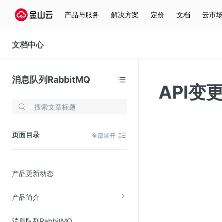
产品与服务
解决方案
定价
文档
云市
文档中心
消息队列RabbitMQ
API变
存储与云分发
文件存储KPFS
页面目录
全部展开
CDN
对象存储(KS3)
产品更新动态
云硬盘(EBS)
文件存储KFS
产品简介
全站加速
消息队列RabbitMQ
在线迁移服务