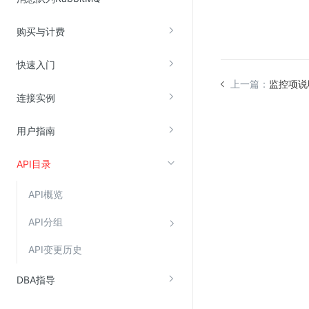
购买与计费
视频云服务
云直播(KLS)
快速入门
云转码(KET)
上一篇：
监控项说
连接实例
边缘节点计算
用户指南
云安全
API目录
金山云云防火墙
大模型应用防火墙
API概览
渗透测试
API分组
云堡垒机
API变更历史
高防IP(KAD)
DDoS原生高防
DBA指导
主机安全