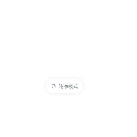
纯净模式
热门产品
账户管理
云服务器
管理控制台