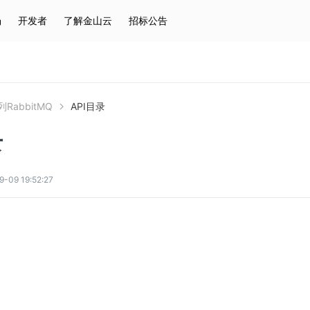
场
开发者
了解金山云
招标公告
热门搜索
云服务器
弹性IP
对象存储
IAM
RabbitMQ
API目录
录
9 19:52:27