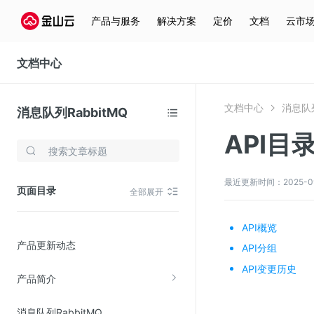
产品与服务
解决方案
定价
文档
云市
文档中心
文档中心
消息队列
消息队列RabbitMQ
API目
存储与云分发
文件存储KPFS
最近更新时间：2025-09-0
页面目录
全部展开
CDN
对象存储(KS3)
API概览
产品更新动态
云硬盘(EBS)
API分组
API变更历史
文件存储KFS
产品简介
全站加速
消息队列RabbitMQ
在线迁移服务