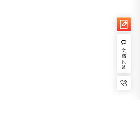
文
档
反
馈
7x24小时服务
免费备案