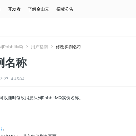
场
开发者
了解金山云
招标公告
热门搜索
云服务器
弹性IP
对象存储
IAM
RabbitMQ
用户指南
修改实例名称
例名称
27 14:45:04
以随时修改消息队列RabbitMQ实例名称。
台
。