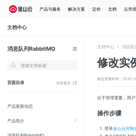
产品与服务
解决方案
定价
文档
云市
文档中心
文档中心
消息队列
消息队列RabbitMQ
修改实
存储与云分发
文件存储KPFS
最近更新时间：2020-02-
页面目录
全部展开
CDN
对象存储(KS3)
出于管理需要，用户可
产品更新动态
云硬盘(EBS)
操作步骤
文件存储KFS
产品简介
全站加速
登录
金山云控制
消息队列RabbitMQ
在线迁移服务