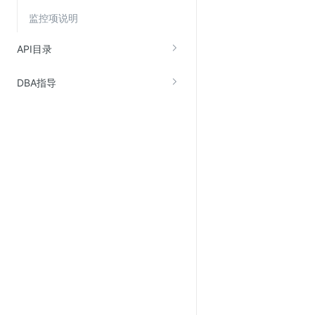
Web应用防火墙(WAF)
监控项说明
密钥管理服务
API目录
SSL证书管理
云安全中心
DBA指导
应急响应
合规性
资质认证
欧盟数据保护条例（GDPR）