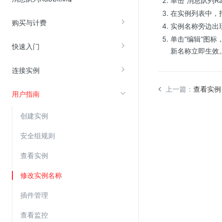
单击“消息队列Ra
在实例列表中，
购买与计费
视频云服务
实例名称旁边出现
单击“编辑”图
云直播(KLS)
快速入门
新名称立即生效
云转码(KET)
连接实例
边缘节点计算
上一篇：
查看实例
用户指南
云安全
创建实例
金山云云防火墙
大模型应用防火墙
安全组规则
渗透测试
查看实例
云堡垒机
修改实例名称
高防IP(KAD)
插件管理
DDoS原生高防
主机安全
查看监控