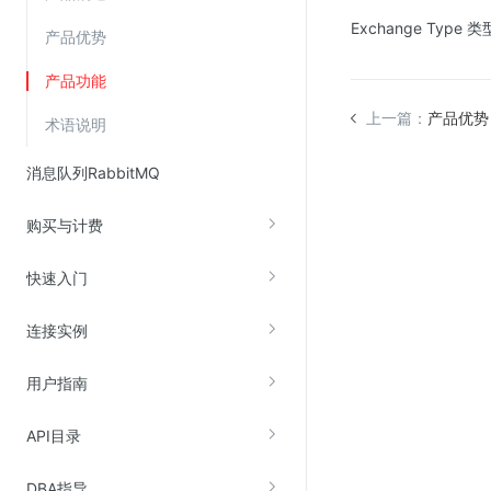
Exchange Type 
产品优势
视频云服务
产品功能
云直播(KLS)
上一篇：
产品优势
术语说明
云转码(KET)
边缘节点计算
消息队列RabbitMQ
云安全
购买与计费
金山云云防火墙
快速入门
大模型应用防火墙
连接实例
渗透测试
云堡垒机
用户指南
高防IP(KAD)
API目录
DDoS原生高防
主机安全
DBA指导