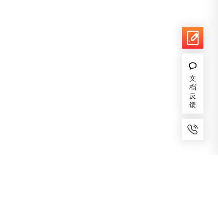
文
档
反
馈
7x24小时服务
免费备案