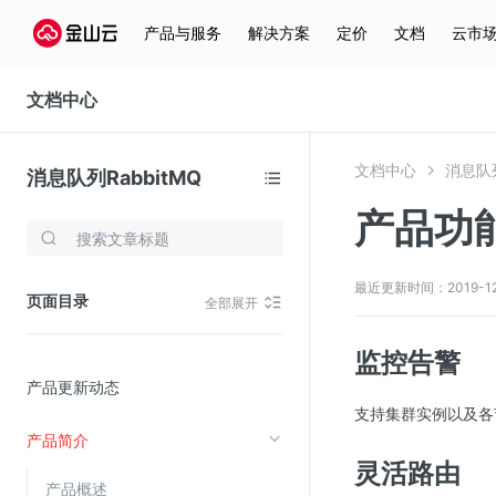
产品与服务
解决方案
定价
文档
云市
文档中心
文档中心
消息队列
消息队列RabbitMQ
产品功
存储与云分发
文件存储KPFS
最近更新时间：2019-12-2
页面目录
全部展开
CDN
对象存储(KS3)
监控告警
产品更新动态
云硬盘(EBS)
支持集群实例以及各
文件存储KFS
产品简介
全站加速
灵活路由
产品概述
在线迁移服务