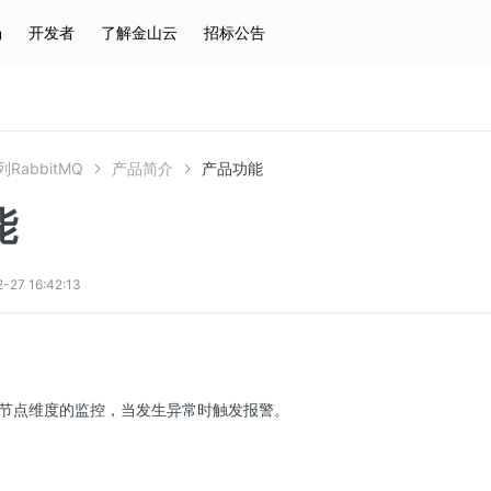
场
开发者
了解金山云
招标公告
热门搜索
云服务器
弹性IP
对象存储
IAM
RabbitMQ
产品简介
产品功能
能
7 16:42:13
节点维度的监控，当发生异常时触发报警。