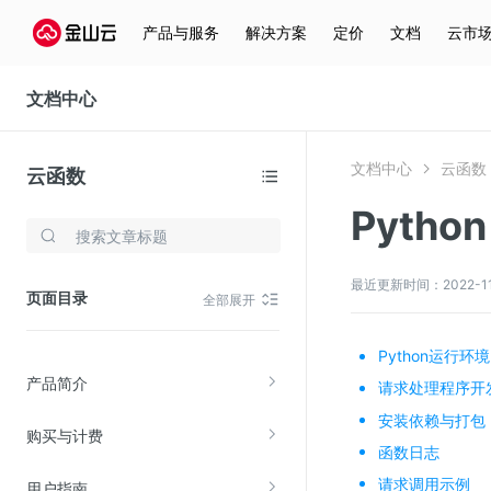
产品与服务
解决方案
定价
文档
云市
文档中心
文档中心
云函数
云函数
Python
存储与云分发
文件存储KPFS
最近更新时间：2022-11-3
页面目录
全部展开
CDN
对象存储(KS3)
Python运行环境
产品简介
云硬盘(EBS)
请求处理程序开
安装依赖与打包
文件存储KFS
购买与计费
函数日志
全站加速
请求调用示例
用户指南
在线迁移服务