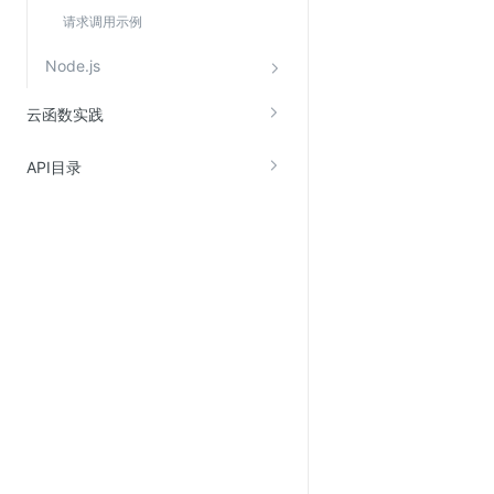
Web应用防火墙(WAF)
请求调用示例
密钥管理服务
Node.js
SSL证书管理
云函数实践
云安全中心
应急响应
API目录
合规性
资质认证
欧盟数据保护条例（GDPR）