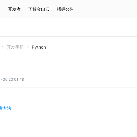
场
开发者
了解金山云
招标公告
热门搜索
云服务器
弹性IP
对象存储
IAM
开发手册
Python
0 23:01:48
发方法