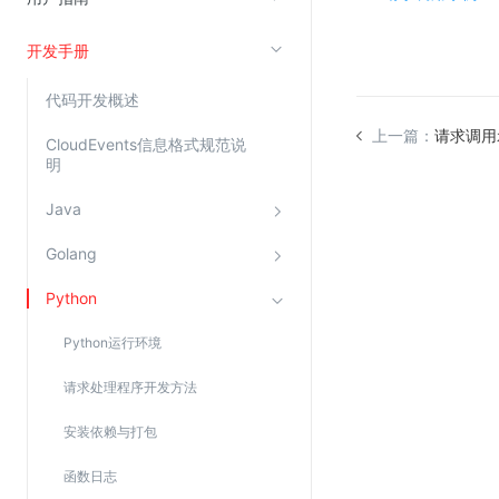
开发手册
视频云服务
云直播(KLS)
代码开发概述
云转码(KET)
上一篇：
请求调用
CloudEvents信息格式规范说
明
边缘节点计算
Java
云安全
Golang
金山云云防火墙
Python
大模型应用防火墙
渗透测试
Python运行环境
云堡垒机
请求处理程序开发方法
高防IP(KAD)
安装依赖与打包
DDoS原生高防
函数日志
主机安全