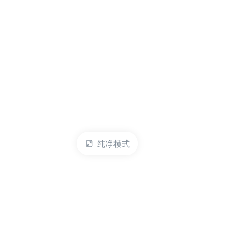
纯净模式
热门产品
账户管理
云服务器
管理控制台