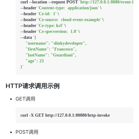
curl --location --request POST 
'http://127.0.0.1:8080/event-inv
--header 
'Content-type:  application/json'
 \

--header 
'Ce-id:  1'
 \

--header 
'Ce-source:  cloud-event-example'
 \

--header 
'Ce-type: kcf'
 \

--header 
'Ce-specversion:  1.0'
 \

--data 
'{

    "username": "slinkydeveloper",

    "firstName": "Francesco",

    "lastName": "Guardiani",

    "age": 23

}'
HTTP请求调用示例
GET调用
POST调用