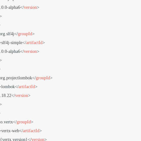
.0.0-alpha6
</
version
>
>
>
org.slf4j
</
groupId
>
>
slf4j-simple
</
artifactId
>
.0.0-alpha6
</
version
>
>
>
org.projectlombok
</
groupId
>
>
lombok
</
artifactId
>
.18.22
</
version
>
>
>
io.vertx
</
groupId
>
>
vertx-web
</
artifactId
>
{vertx.version}
</
version
>