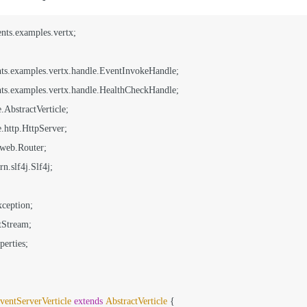
nts.examples.vertx;

n.slf4j.Slf4j;

perties;

entServerVerticle
extends
AbstractVerticle
 {
