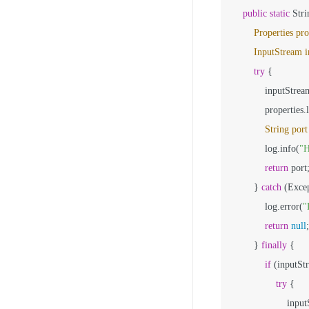
public
static
 Stri
Properties
pro
InputStream
try
 {

            inputSt
            propertie
String
port
            log.info(
"H
return
 port;
        } 
catch
 (Excep
            log.error(
"
return
null
;

        } 
finally
 {

if
 (inputSt
try
 {

                    inp