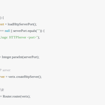
()
 {

ort
=
 loadHttpServerPort();

 == 
null
 || serverPort.equals(
""
)) {

Usage: HTTPServer <port>"
);

=
 Integer.parseInt(serverPort);

P server.
rver
=
 vertx.createHttpServer();

r对象
=
 Router.router(vertx);
