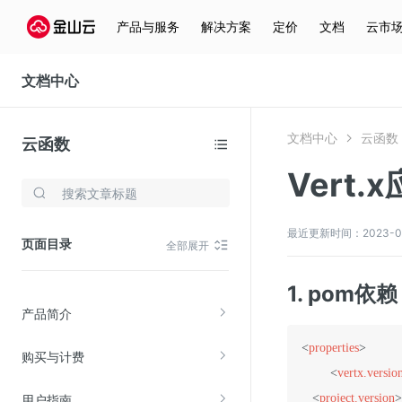
产品与服务
解决方案
定价
文档
云市
文档中心
文档中心
云函数
云函数
Vert.
存储与云分发
文件存储KPFS
最近更新时间：2023-02-0
页面目录
全部展开
CDN
对象存储(KS3)
1. pom依赖
产品简介
云硬盘(EBS)
文件存储KFS
<
properties
>
购买与计费
全站加速
<
vertx.versio
<
project.version
>
用户指南
在线迁移服务