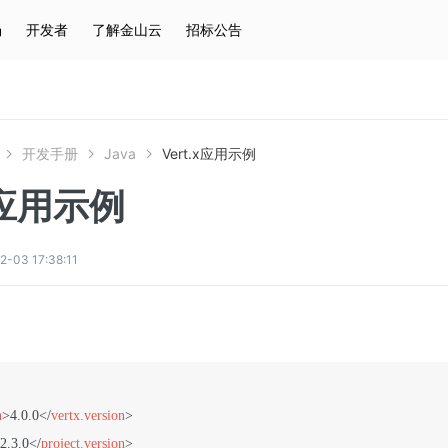
场
开发者
了解金山云
招标公告
热门搜索
云服务器
弹性IP
对象存储
IAM
开发手册
Java
Vert.x应用示例
x应用示例
3 17:38:11
n
>
4.0.0
</
vertx.version
>
2.3.0
</
project.version
>