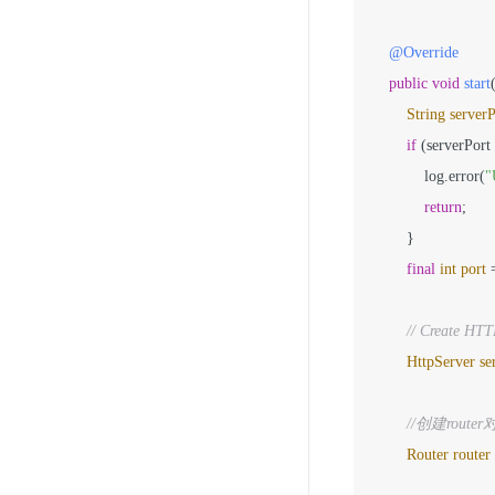
@Override
public
void
start
String
serverP
if
 (serverPort
            log.error(
"
return
;

        }

final
int
port
// Create HTT
HttpServer
se
//创建route
Router
router