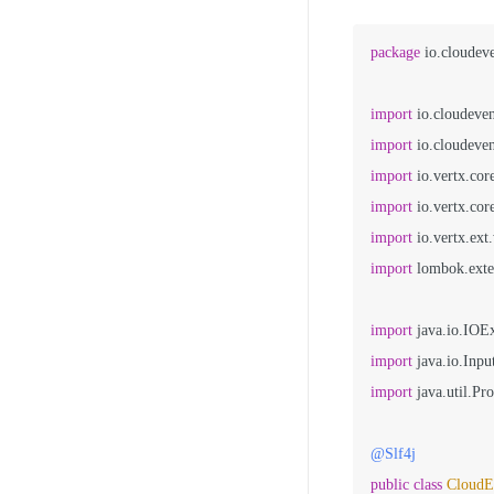
package
 io.cloudeve
import
import
import
import
import
import
 lombok.exter
import
import
import
 java.util.Pro
@Slf4j
public
class
CloudEv