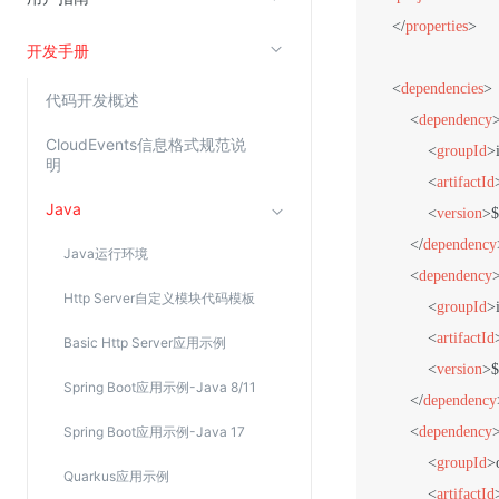
</
properties
>
开发手册
视频云服务
<
dependencies
>
云直播(KLS)
代码开发概述
<
dependency
云转码(KET)
CloudEvents信息格式规范说
<
groupId
>
明
边缘节点计算
<
artifactId
Java
<
version
>
$
云安全
</
dependency
Java运行环境
金山云云防火墙
<
dependency
Http Server自定义模块代码模板
大模型应用防火墙
<
groupId
>
渗透测试
<
artifactId
Basic Http Server应用示例
<
version
>
$
云堡垒机
Spring Boot应用示例-Java 8/11
</
dependency
高防IP(KAD)
Spring Boot应用示例-Java 17
<
dependency
DDoS原生高防
<
groupId
>
Quarkus应用示例
主机安全
<
artifactId