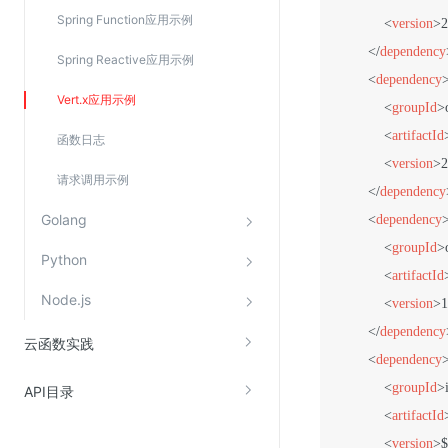
Web应用防火墙(WAF)
Spring Function应用示例
<
version
>
2
密钥管理服务
</
dependency
Spring Reactive应用示例
SSL证书管理
<
dependency
Vert.x应用示例
<
groupId
>
云安全中心
<
artifactId
函数日志
应急响应
<
version
>
2
请求调用示例
</
dependency
合规性
Golang
<
dependency
资质认证
<
groupId
>
Python
欧盟数据保护条例（GDPR）
<
artifactId
Node.js
<
version
>
1
</
dependency
云函数实践
<
dependency
<
groupId
>
API目录
<
artifactId
<
version
>
$