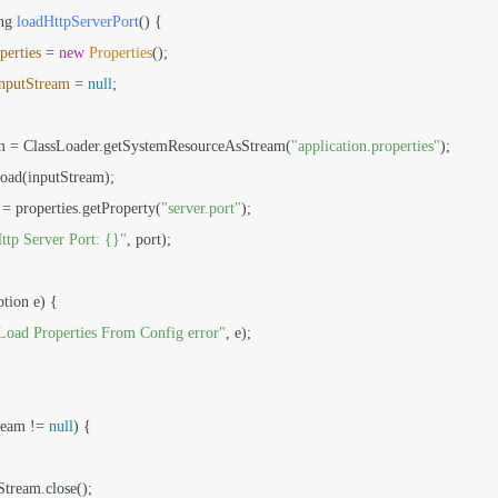
ng 
loadHttpServerPort
()
 {

perties
=
new
Properties
();

inputStream
=
null
;

ream = ClassLoader.getSystemResourceAsStream(
"application.properties"
);

s.load(inputStream);

=
 properties.getProperty(
"server.port"
);

ttp Server Port: {}"
, port);



tion e) {

Load Properties From Config error"
, e);

ream != 
null
) {

utStream.close();
