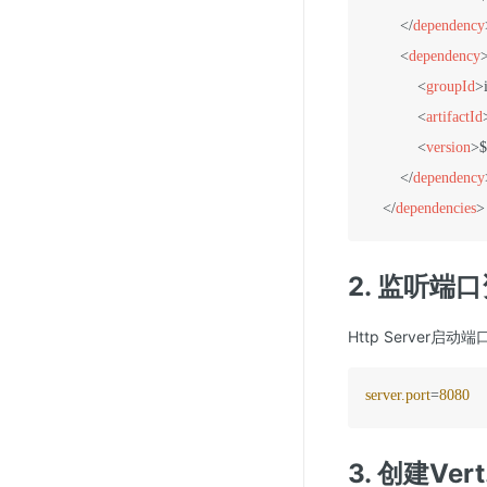
</
dependency
<
dependency
<
groupId
>
<
artifactId
<
version
>
$
</
dependency
</
dependencies
>
2. 监听端
Http Server启动端口
server.port
=
8080
3. 创建Ver