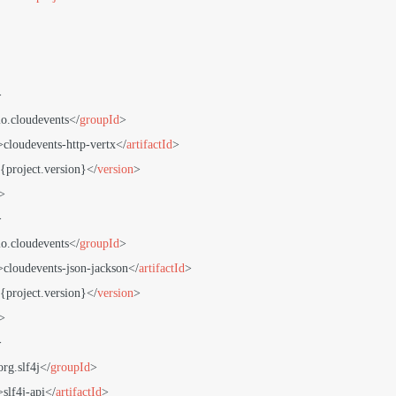
>
io.cloudevents
</
groupId
>
>
cloudevents-http-vertx
</
artifactId
>
{project.version}
</
version
>
>
>
io.cloudevents
</
groupId
>
>
cloudevents-json-jackson
</
artifactId
>
{project.version}
</
version
>
>
>
org.slf4j
</
groupId
>
>
slf4j-api
</
artifactId
>