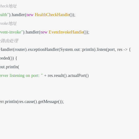
 check地址
ealth"
).handler(
new
HealthCheckHandle
());

invoke地址
event-invoke"
).handler(
new
EventInvokeHandle
());

交给路由处理
stHandler(router).exceptionHandler(System.out::println).listen(port, res -> {

eeded()) {

out.println(

erver listening on port: "
 + res.result().actualPort()

m.err.println(res.cause().getMessage());
