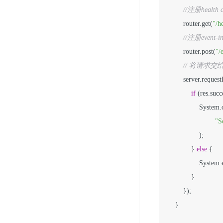
//注册health
        router.get(
"/h
//注册event-
        router.post(
"/
// 将请求
        server.reque
if
 (res.succ
                System.
"S
                );

            } 
else
 {

                Syste
            }

        });

    }
