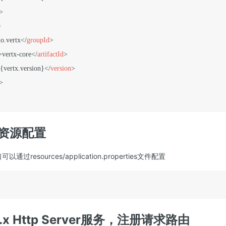
>
>
io.vertx
</
groupId
>
>
vertx-core
</
artifactId
>
{vertx.version}
</
version
>
>
口资源配置
可以通过resources/application.properties文件配置
t.x Http Server服务，注册请求路由