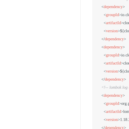
<
dependency
>
<
groupId
>
io.c
<
artifactId
>
clo
<
version
>
${clo
</
dependency
>
<
dependency
>
<
groupId
>
io.c
<
artifactId
>
clo
<
version
>
${clo
</
dependency
>
<!-- lombok log 
<
dependency
>
<
groupId
>
org.
<
artifactId
>
lo
<
version
>
1.18.
</
dependency
>