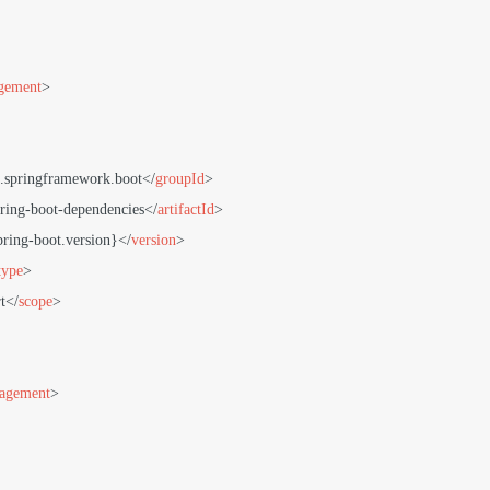
gement
>
.springframework.boot
</
groupId
>
ring-boot-dependencies
</
artifactId
>
pring-boot.version}
</
version
>
type
>
t
</
scope
>
agement
>