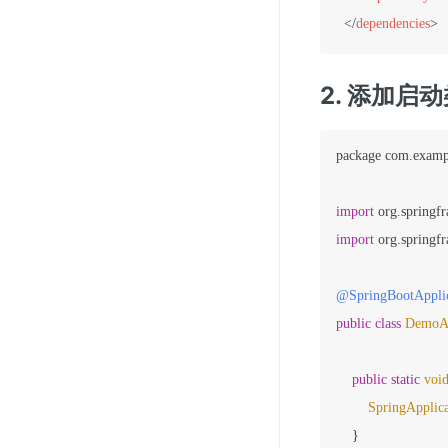
</
dependencies
>
2. 添加启
package com.
examp
import
 org.
springf
import
 org.
springf
@SpringBootApplic
public
class
DemoAp
public
static
voi
SpringApplica
    }
