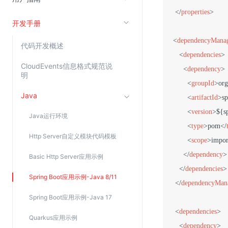
</
properties
>
开发手册
视频云服务
<
dependencyMana
云直播(KLS)
代码开发概述
<
dependencies
>
云转码(KET)
CloudEvents信息格式规范说
<
dependency
>
明
边缘节点计算
<
groupId
>
org
Java
<
artifactId
>
sp
云安全
<
version
>
${s
Java运行环境
金山云云防火墙
<
type
>
pom
</
Http Server自定义模块代码模板
大模型应用防火墙
<
scope
>
impor
渗透测试
</
dependency
>
Basic Http Server应用示例
</
dependencies
>
云堡垒机
Spring Boot应用示例-Java 8/11
</
dependencyMan
高防IP(KAD)
Spring Boot应用示例-Java 17
DDoS原生高防
<
dependencies
>
Quarkus应用示例
主机安全
<
dependency
>