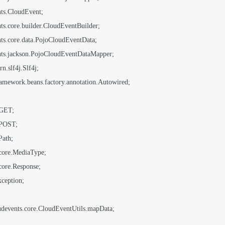
ramework.beans.factory.annotation.Autowired;

ception;

udevents.core.CloudEventUtils.mapData;
