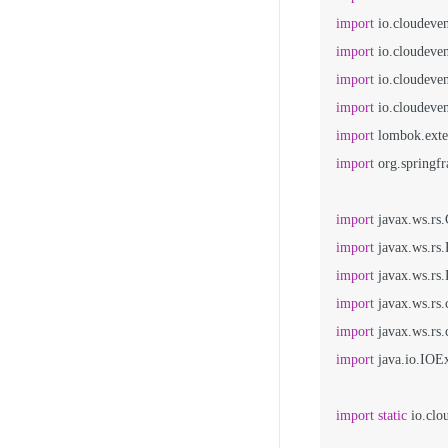
import
import
import
import
import
import
 org.springf
import
import
import
import
import
import
 java.io.IOEx
import
static
 io.clo