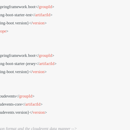
springframework.boot
</
groupId
>
ing-boot-starter-test
</
artifactId
>
ing-boot.version}
</
version
>
cope
>
springframework.boot
</
groupId
>
ing-boot-starter-jersey
</
artifactId
>
ing-boot.version}
</
version
>
loudevents
</
groupId
>
udevents-core
</
artifactId
>
udevents.version}
</
version
>
json format and the cloudevent data mapper -->