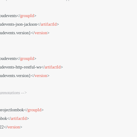
loudevents
</
groupId
>
udevents-json-jackson
</
artifactId
>
udevents.version}
</
version
>
loudevents
</
groupId
>
udevents-http-restful-ws
</
artifactId
>
udevents.version}
</
version
>
annotations -->
projectlombok
</
groupId
>
mbok
</
artifactId
>
22
</
version
>