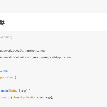
动类
le
.
demo
;

ramework
.
boot
.
SpringApplication
ramework
.
boot
.
autoconfigure
.
SpringBootApplication
;

ation
plication
 {

d
main
(
String
[] args
) {

tion
.
run
(
DemoApplication
.
class
, args);
