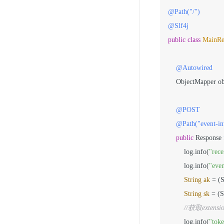
@Path("/")
@Slf4j
public
class
MainRe
@Autowired
    ObjectMapper ob
@POST
@Path("event-in
public
 Response 
        log.info(
"rece
        log.info(
"even
String
ak
=
 (
String
sk
=
 (
//获取extens
        log.info(
"toke