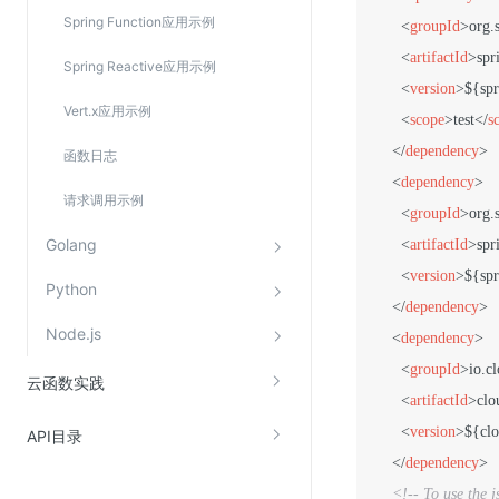
Web应用防火墙(WAF)
Spring Function应用示例
<
groupId
>
org.
密钥管理服务
<
artifactId
>
spr
Spring Reactive应用示例
SSL证书管理
<
version
>
${spr
Vert.x应用示例
<
scope
>
test
</
s
云安全中心
</
dependency
>
函数日志
应急响应
<
dependency
>
请求调用示例
<
groupId
>
org.
合规性
Golang
<
artifactId
>
spr
资质认证
<
version
>
${spr
Python
欧盟数据保护条例（GDPR）
</
dependency
>
Node.js
<
dependency
>
<
groupId
>
io.c
云函数实践
<
artifactId
>
clo
<
version
>
${clo
API目录
</
dependency
>
<!-- To use the 