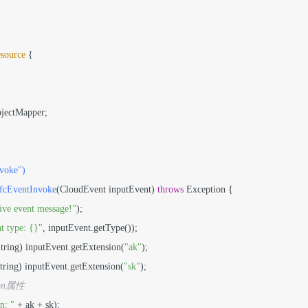
source
 {

jectMapper;

voke")
fcEventInvoke
(CloudEvent inputEvent)
throws
 Exception {

ive event message!"
);

t type: {}"
, inputEvent.getType());

String) inputEvent.getExtension(
"ak"
);

String) inputEvent.getExtension(
"sk"
);

ion属性
n: "
 + ak + sk);
