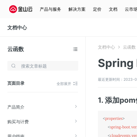
产品与服务
解决方案
定价
文档
云市
文档中心
文档中心
云函数
云函数
Spring
存储与云分发
文件存储KPFS
最近更新时间：2023-02-0
页面目录
全部展开
CDN
对象存储(KS3)
1. 添加po
产品简介
云硬盘(EBS)
文件存储KFS
<
properties
>
购买与计费
全站加速
<
spring-boot.ver
<
cloudevents.ver
用户指南
在线迁移服务