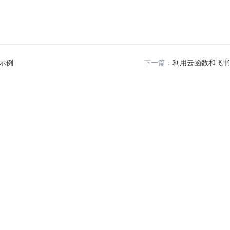
示例
下一篇：
利用云函数和飞书