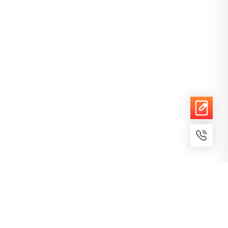
7x24小时服务
免费备案