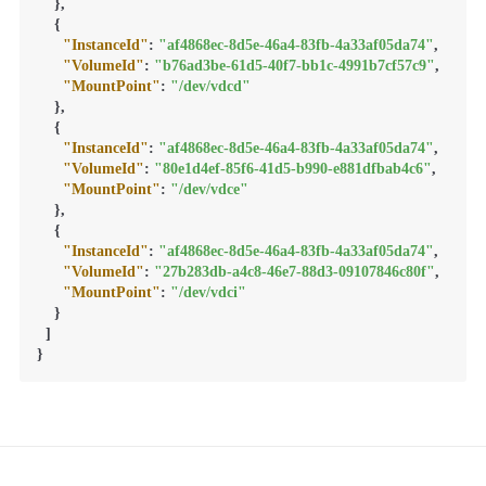
}
,
{
"InstanceId"
:
"af4868ec-8d5e-46a4-83fb-4a33af05da74"
,
"VolumeId"
:
"b76ad3be-61d5-40f7-bb1c-4991b7cf57c9"
,
"MountPoint"
:
"/dev/vdcd"
}
,
{
"InstanceId"
:
"af4868ec-8d5e-46a4-83fb-4a33af05da74"
,
"VolumeId"
:
"80e1d4ef-85f6-41d5-b990-e881dfbab4c6"
,
"MountPoint"
:
"/dev/vdce"
}
,
{
"InstanceId"
:
"af4868ec-8d5e-46a4-83fb-4a33af05da74"
,
"VolumeId"
:
"27b283db-a4c8-46e7-88d3-09107846c80f"
,
"MountPoint"
:
"/dev/vdci"
}
]
}