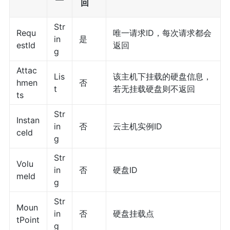
回
Str
Requ
唯一请求ID，每次请求都会
in
是
estId
返回
g
Attac
Lis
该主机下挂载的硬盘信息，
hmen
否
t
若无挂载硬盘则不返回
ts
Str
Instan
in
否
云主机实例ID
ceId
g
Str
Volu
in
否
硬盘ID
meId
g
Str
Moun
in
否
硬盘挂载点
tPoint
g