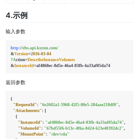
4.示例
输入参数
http:
/
/ebs.api.ksyun.com/
&
Version
=
2016
-
03
-
04
?A
ction=
DescribeInstanceVolumes
&
InstanceId
返回参数
{
"RequestId"
:
"6e2682a1-5968-42f5-80e5-284aae218df0"
,
"Attachments"
:
[
{
"InstanceId"
:
"af4868ec-8d5e-46a4-83fb-4a33af05da74"
,
"VolumeId"
:
"67bd55f6-b13c-4f6a-8424-623e40392dc2"
,
"MountPoint"
:
"/dev/vda"