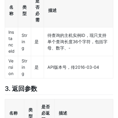
是
名
类
否
描述
称
型
必
需
Ins
Str
待查询的主机实例ID，现只支持
ta
in
是
单个查询长度36个字符，包括字
nc
g
母、数字、-
eId
Ve
Str
rsi
in
是
API版本号，传2016-03-04
on
g
3. 返回参数
是否
类
名称
必返
描述
型