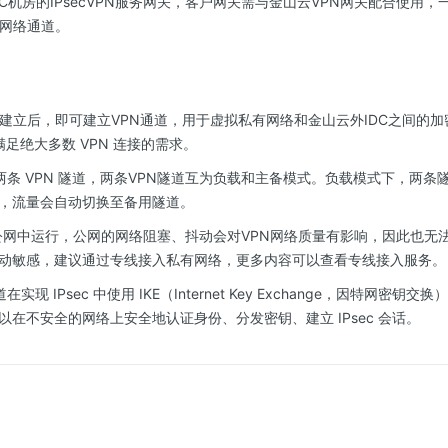
C机房的IPsecVPN服务网关，客户网关需与金山云VPN网关配合使用，
N网络通道。
关建立后，即可建立VPN通道，用于虚拟私有网络和金山云外IDC之间的加
满足绝大多数 VPN 连接的需求。
括两条 VPN 隧道，两条VPN隧道互为负载和主备模式。负载模式下，两
，流量会自动切换至备用隧道。
公网中运行，公网的网络阻塞、抖动会对VPN网络质量有影响，因此也无法提
动敏感，建议通过专线接入私有网络，更多内容可以查看专线接入服务。
在实现 IPsec 中使用 IKE（Internet Key Exchange，因特网密钥
在不安全的网络上安全地认证身份、分发密钥、建立 IPsec 会话。