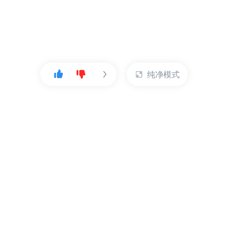
纯净模式
热门产品
账户管理
云服务器
管理控制台
数据库
账号管理
对象存储
实名认证
CDN
订单管理
弹性IP
资源目录