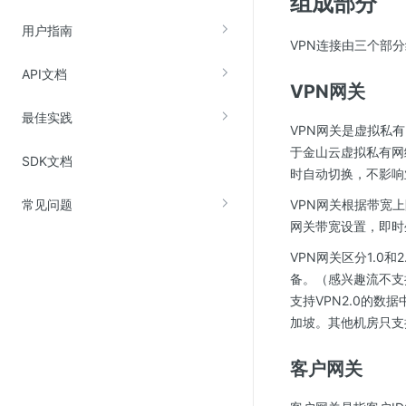
组成部分
云直播(KLS)
用户指南
VPN连接由三个部分
云转码(KET)
API文档
边缘节点计算
VPN网关
最佳实践
云安全
VPN网关是虚拟私有
于金山云虚拟私有网
SDK文档
金山云云防火墙
时自动切换，不影响
大模型应用防火墙
常见问题
VPN网关根据带宽上
渗透测试
网关带宽设置，即时
云堡垒机
VPN网关区分1.0
备。（感兴趣流不支
高防IP(KAD)
支持VPN2.0的
DDoS原生高防
加坡。其他机房只支持
主机安全
客户网关
Web应用防火墙(WAF)
密钥管理服务