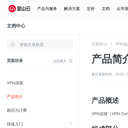
产品与服务
解决方案
定价
文档
云市
文档中心
VPN连接
文档中心
VPN连
存储与云分发
产品简
文件存储KPFS
页面目录
全部展开
CDN
对象存储(KS3)
最近更新时间：2025-12-1
VPN连接
云硬盘(EBS)
文件存储KFS
产品简介
产品概述
全站加速
购买与计费
在线迁移服务
VPN连接（VPN C
快速入门
视频云服务