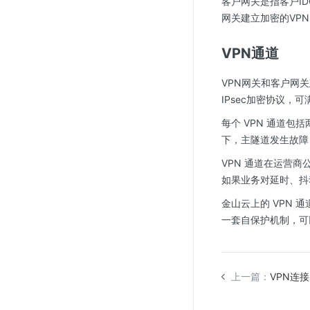
客户网关是指客户ID
SSL证书管理
网关建立加密的VP
云安全中心
VPN通道
应急响应
VPN网关和客户网
合规性
IPsec加密协议，可
资质认证
每个 VPN 通道包
下，主隧道发生故障
欧盟数据保护条例（GDPR）
VPN 通道在运营商
如果业务对延时、抖
金山云上的 VPN 通道
一套自保护机制，可以
上一篇：
VPN连接