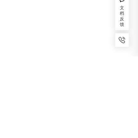
文
档
反
馈
7x24小时服务
免费备案
建议反馈
专家服务
咨询热线