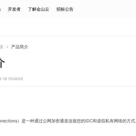
场
开发者
了解金山云
招标公告
热门搜索
云服务器
弹性IP
对象存储
IAM
接
产品简介
介
6 15:06:05
onnections）是一种通过公网加密通道连接您的IDC和虚拟私有网络的方式