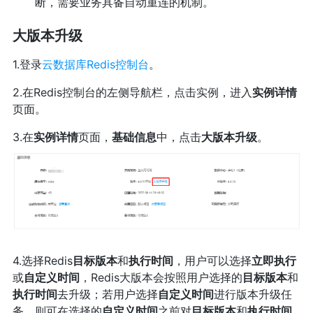
断，需要业务具备自动重连的机制。
大版本升级
1.登录
云数据库Redis控制台
。
2.在Redis控制台的左侧导航栏，点击实例，进入
实例详情
页面。
3.在
实例详情
页面，
基础信息
中，点击
大版本升级
。
4.选择Redis
目标版本
和
执行时间
，用户可以选择
立即执行
或
自定义时间
，Redis大版本会按照用户选择的
目标版本
和
执行时间
去升级；若用户选择
自定义时间
进行版本升级任
务，则可在选择的
自定义时间
之前对
目标版本
和
执行时间