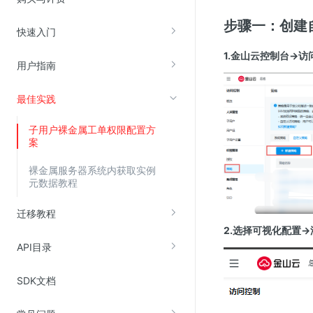
步骤一：创建
快速入门
视频云服务
1.金山云控制台→
云直播(KLS)
用户指南
云转码(KET)
最佳实践
边缘节点计算
子用户裸金属工单权限配置方
案
云安全
金山云云防火墙
裸金属服务器系统内获取实例
元数据教程
大模型应用防火墙
渗透测试
迁移教程
2.选择可视化配置
云堡垒机
API目录
高防IP(KAD)
DDoS原生高防
SDK文档
主机安全