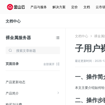
产品与服务
解决方案
定价
文档
云市
文档中心
文档中心
裸金属
裸金属服务器
子用户
存储与云分发
文件存储KPFS
最近更新时间：2025-12-3
页面目录
全部展开
CDN
对象存储(KS3)
一、操作简
产品更新动态
云硬盘(EBS)
本文主要介绍如何给
文件存储KFS
产品简介
全站加速
二、操作步
购买与计费
在线迁移服务