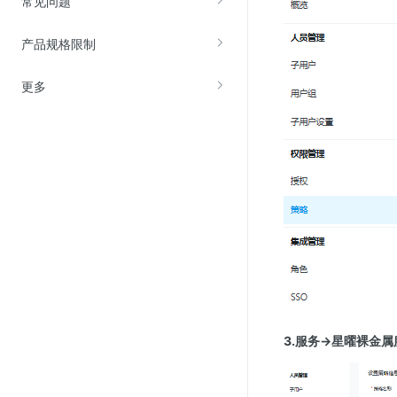
常见问题
Web应用防火墙(WAF)
密钥管理服务
产品规格限制
SSL证书管理
更多
云安全中心
应急响应
合规性
资质认证
欧盟数据保护条例（GDPR）
3.服务→星曜裸金