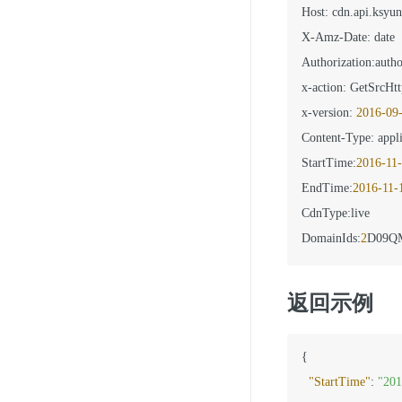
Host
:
 cdn.api.ksyun
X-Amz-Date
:
 date

Authorization
:
autho
x-action
:
 GetSrcHtt
x-version
:
2016
-09
Content-Type
:
 appl
StartTime
:
2016
-11
EndTime
:
2016
-11
-
CdnType
:
live

DomainIds
:
2
D09Q
返回示例
{
"StartTime"
:
"201