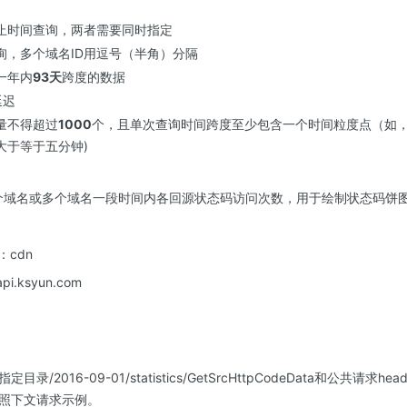
止时间查询，两者需要同时指定
询，多个域名ID用逗号（半角）分隔
一年内
93天
跨度的数据
延迟
量不得超过
1000
个，且单次查询时间跨度至少包含一个时间粒度点（如，
大于等于五分钟)
个域名或多个域名一段时间内各回源状态码访问次数，用于绘制状态码饼
值：cdn
.ksyun.com︎
/2016-09-01/statistics/GetSrcHttpCodeData和公共请
照下文请求示例。