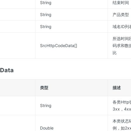
String
结束时间
String
产品类型
String
域名ID
所选时间段
SrcHttpCodeData[]
码求和数
比
eData
类型
描述
各类Htt
String
3xx，4x
本类状态
Double
例，如2