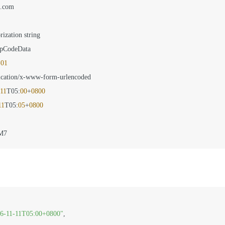
.com

rization string

pCodeData

-01
ication/x-www-form-urlencoded

-11
T05
:
00
+
0800
11
T05
:
05
+
0800
M7
6-11-11T05:00+0800"
,