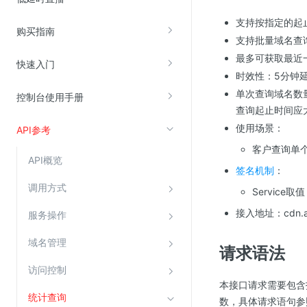
支持按指定的起
购买指南
视频云服务
支持批量域名查
最多可获取最近
云直播(KLS)
快速入门
时效性：5分钟
云转码(KET)
单次查询域名数
控制台使用手册
边缘节点计算
查询起止时间应
使用场景：
API参考
云安全
客户查询单
API概览
金山云云防火墙
签名机制
：
大模型应用防火墙
调用方式
Service取
渗透测试
接入地址：cdn.api
服务操作
云堡垒机
域名管理
请求语法
高防IP(KAD)
访问控制
DDoS原生高防
本接口请求需要包含指定目录
主机安全
统计查询
数，具体请求语句参