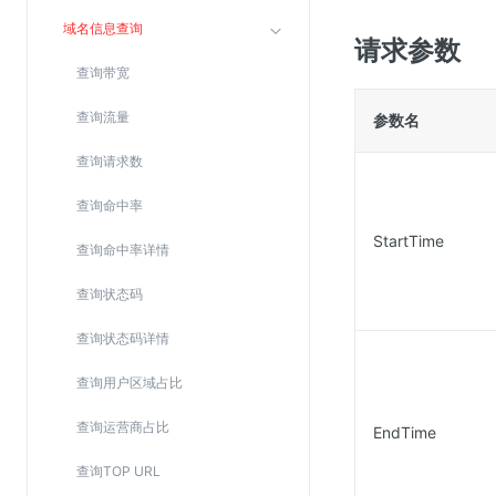
Web应用防火墙(WAF)
域名信息查询
请求参数
密钥管理服务
查询带宽
SSL证书管理
查询流量
参数名
云安全中心
应急响应
查询请求数
查询命中率
合规性
StartTime
查询命中率详情
资质认证
欧盟数据保护条例（GDPR）
查询状态码
查询状态码详情
查询用户区域占比
查询运营商占比
EndTime
查询TOP URL