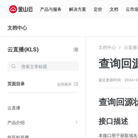
产品与服务
解决方案
定价
文档
云市
文档中心
文档中心
云直播(
云直播(KLS)
查询回
存储与云分发
文件存储KPFS
最近更新时间：2024-03-2
页面目录
全部展开
CDN
对象存储(KS3)
查询回源
云直播
云硬盘(EBS)
文件存储KFS
接口描述
产品介绍
全站加速
本接口用于获取域名
低延时直播
在线迁移服务