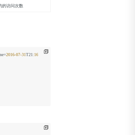
的的访问次数
me=
2016
-07
-31
T21
:
16
%
2
b0800&CdnType=live&DomainIds=
2
D09QM7 
1.1