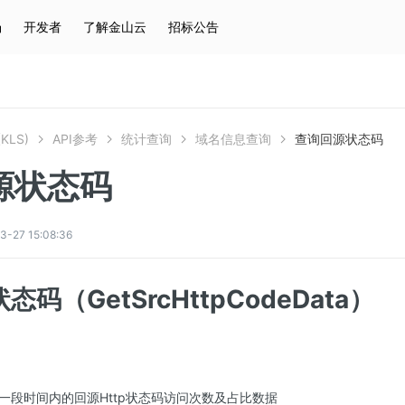
场
开发者
了解金山云
招标公告
热门搜索
云服务器
弹性IP
对象存储
IAM
KLS)
API参考
统计查询
域名信息查询
查询回源状态码
源状态码
7 15:08:36
状态码（
GetSrcHttpCodeData
）
一段时间内的回源Http状态码访问次数及占比数据