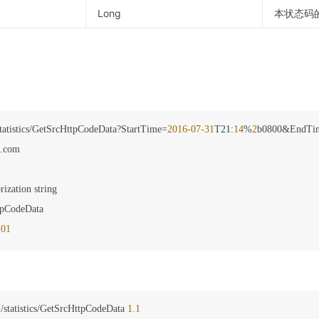
Long
本状态码
statistics/GetSrcHttpCodeData?StartTime=
2016
-07
-31
T21
:
14
%
2
b0800&EndTi
.com

rization string

pCodeData

-01
1
/statistics/GetSrcHttpCodeData 
1.1