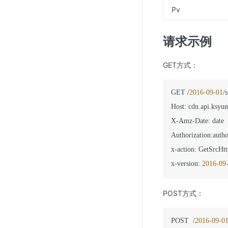
Pv
请求示例
GET方式：
GET /
2016
-09
-01
/
Host
:
 cdn.api.ksyun
X-Amz-Date
:
 date

Authorization
:
autho
x-action
:
 GetSrcHtt
x-version
:
2016
-09
POST方式：
POST  /
2016
-09
-0