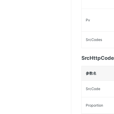
Pv
SrcCodes
SrcHttpCode
参数名
SrcCode
Proportion