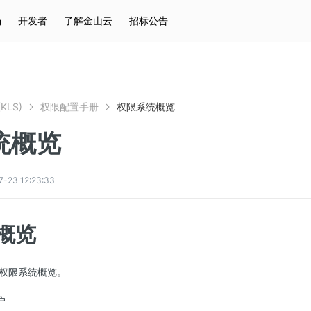
场
开发者
了解金山云
招标公告
热门搜索
云服务器
弹性IP
对象存储
IAM
KLS)
权限配置手册
权限系统概览
统概览
3 12:23:33
概览
权限系统概览。
户