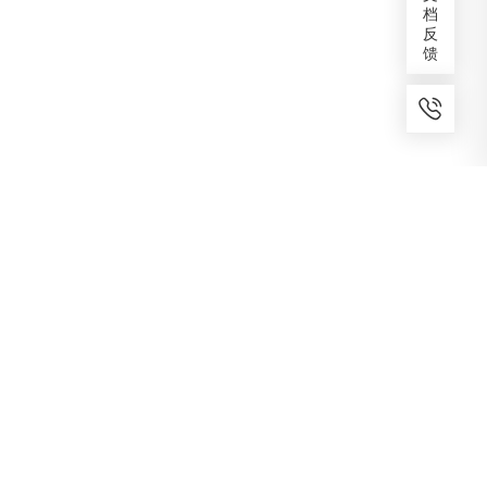
档
反
馈
7x24小时服务
免费备案
建议反馈
专家服务
咨询热线
400-1070-808