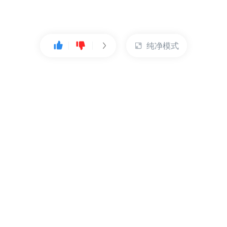
纯净模式
热门产品
账户管理
云服务器
管理控制台
数据库
账号管理
对象存储
实名认证
CDN
订单管理
弹性IP
资源目录
裸金属服务器
索取发票