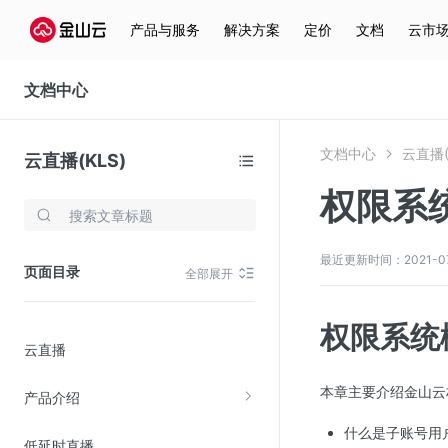
产品与服务
解决方案
定价
文档
云市
文档中心
文档中心
云直播(
云直播(KLS)
权限系
存储与云分发
文件存储KPFS
最近更新时间：2021-07-2
页面目录
全部展开
CDN
对象存储(KS3)
权限系统
云直播
云硬盘(EBS)
文件存储KFS
本章主要介绍金山云
产品介绍
全站加速
什么是子账号用
低延时直播
在线迁移服务