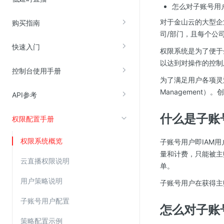
怎么对子账号用
对于金山云的大型企
购买指南
视频云服务
司/部门，且每个公
云直播(KLS)
快速入门
权限系统是为了便于
云转码(KET)
以达到对操作的控制
控制台使用手册
边缘节点计算
为了满足用户各项灵活功
Managemen
API参考
云安全
什么是子账
权限配置手册
金山云云防火墙
大模型应用防火墙
权限系统概览
子账号用户即IAM
渗透测试
量和计费，只能被主
云直播权限说明
单。
云堡垒机
用户策略说明
子账号用户在获得主
高防IP(KAD)
DDoS原生高防
子账号用户配置
怎么对子账
主机安全
策略配置示例