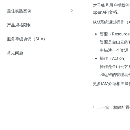
Web应用防火墙(WAF)
对子账号用户授权等
最佳实践案例
openAPI文档。
密钥管理服务
IAM系统通过操作（Ac
SSL证书管理
产品规格限制
云安全中心
资源（Resourc
服务等级协议（SLA）
应急响应
资源是金山云的
中描述一个资源，我
常见问题
合规性
操作（Action）
操作是金山云客
资质认证
和运维的管理动
欧盟数据保护条例（GDPR）
更多IAM介绍相关操
上一篇：
权限配置