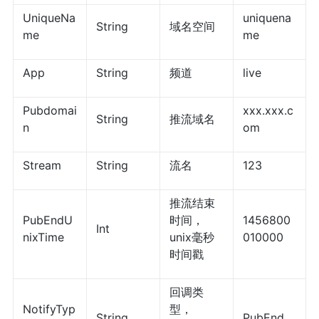
UniqueNa
uniquena
String
域名空间
me
me
App
String
频道
live
Pubdomai
xxx.xxx.c
String
推流域名
n
om
Stream
String
流名
123
推流结束
PubEndU
时间，
1456800
Int
nixTime
unix毫秒
010000
时间戳
回调类
NotifyTyp
型，
String
PubEnd