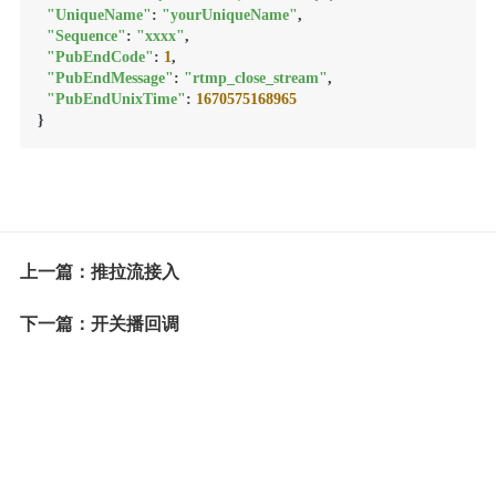
"UniqueName"
: 
"yourUniqueName"
,

"Sequence"
: 
"xxxx"
,

"PubEndCode"
: 
1
,

"PubEndMessage"
: 
"rtmp_close_stream"
,

"PubEndUnixTime"
: 
1670575168965
}
上一篇：推拉流接入
下一篇：开关播回调