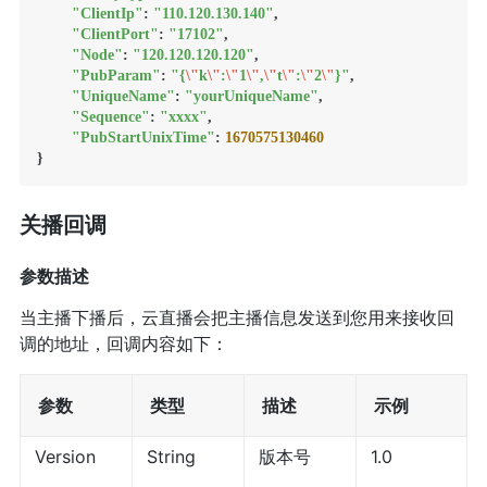
"ClientIp"
: 
"110.120.130.140"
,

"ClientPort"
: 
"17102"
,

"Node"
: 
"120.120.120.120"
,

"PubParam"
: 
"{
\"
k
\"
:
\"
1
\"
,
\"
t
\"
:
\"
2
\"
}"
,

"UniqueName"
: 
"yourUniqueName"
,

"Sequence"
: 
"xxxx"
,

"PubStartUnixTime"
: 
1670575130460
}
关播回调
参数描述
当主播下播后，云直播会把主播信息发送到您用来接收回
调的地址，回调内容如下：
参数
类型
描述
示例
Version
String
版本号
1.0