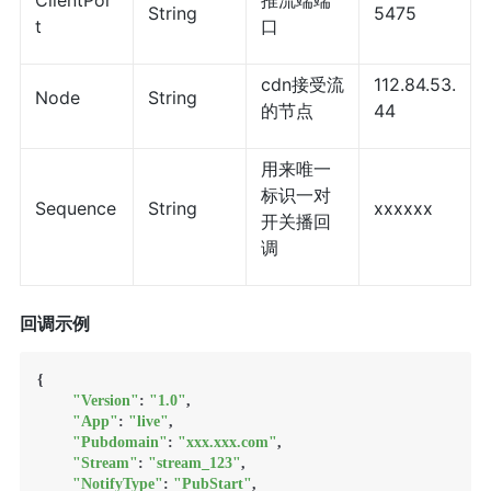
ClientPor
推流端端
String
5475
t
口
cdn接受流
112.84.53.
Node
String
的节点
44
用来唯一
标识一对
Sequence
String
xxxxxx
开关播回
调
回调示例
{

"Version"
: 
"1.0"
,

"App"
: 
"live"
,

"Pubdomain"
: 
"xxx.xxx.com"
,

"Stream"
: 
"stream_123"
,

"NotifyType"
: 
"PubStart"
,
