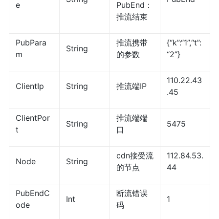
e
PubEnd：
推流结束
PubPara
推流携带
{“k”:“1”,“t”:
String
m
的参数
“2”}
110.22.43
ClientIp
String
推流端IP
.45
ClientPor
推流端端
String
5475
t
口
cdn接受流
112.84.53.
Node
String
的节点
44
PubEndC
断流错误
Int
1
ode
码