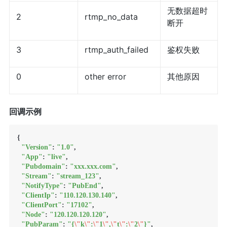
无数据超时
2
rtmp_no_data
断开
3
rtmp_auth_failed
鉴权失败
0
other error
其他原因
回调示例
{

"Version"
: 
"1.0"
,

"App"
: 
"live"
,

"Pubdomain"
: 
"xxx.xxx.com"
,

"Stream"
: 
"stream_123"
,

"NotifyType"
: 
"PubEnd"
,

"ClientIp"
: 
"110.120.130.140"
,

"ClientPort"
: 
"17102"
,

"Node"
: 
"120.120.120.120"
,

"PubParam"
: 
"{
\"
k
\"
:
\"
1
\"
,
\"
t
\"
:
\"
2
\"
}"
,
