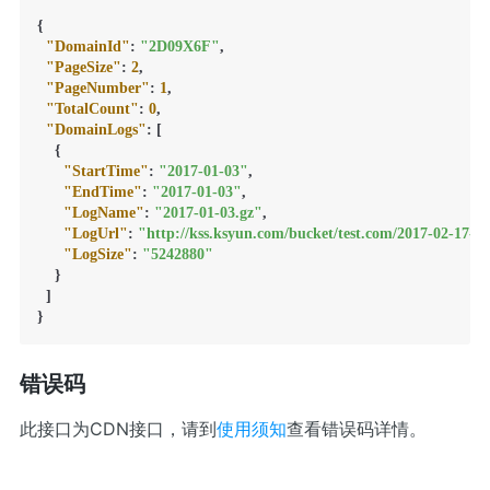
{
"DomainId"
:
"2D09X6F"
,
"PageSize"
:
2
,
"PageNumber"
:
1
,
"TotalCount"
:
0
,
"DomainLogs"
:
[
{
"StartTime"
:
"2017-01-03"
,
"EndTime"
:
"2017-01-03"
,
"LogName"
:
"2017-01-03.gz"
,
"LogUrl"
:
"http://kss.ksyun.com/bucket/test.com/2017-02-1
"LogSize"
:
"5242880"
}
]
}
错误码
此接口为CDN接口，请到
使用须知
查看错误码详情。