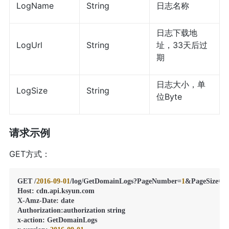
LogName
String
日志名称
日志下载地
LogUrl
String
址，33天后过
期
日志大小，单
LogSize
String
位Byte
请求示例
GET方式：
GET /
2016
-09
-01
/log/GetDomainLogs?PageNumber=
1
&PageSize=
2
Host
:
 cdn.api.ksyun.com

X-Amz-Date
:
 date

Authorization
:
authorization string

x-action
:
 GetDomainLogs
