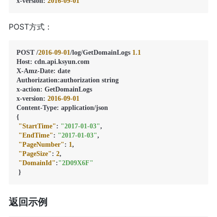
x-version
:
2016
-09
-01
POST方式：
POST /
2016
-09
-01
/log/GetDomainLogs 
1.1
Host
:
 cdn.api.ksyun.com

X-Amz-Date
:
 date

Authorization
:
authorization string

x-action
:
 GetDomainLogs

x-version
:
2016
-09
-01
Content-Type
:
{
"StartTime"
:
"2017-01-03"
,
"EndTime"
:
"2017-01-03"
,
"PageNumber"
:
1
,
"PageSize"
:
2
,
"DomainId"
:
"2D09X6F"
}
返回示例