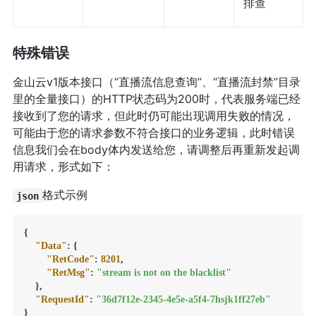
排查
特殊错误
金山云v1版本接口（“直播流信息查询”、“直播流封禁”目录
里的全量接口）的HTTP状态码为200时，代表服务端已经
接收到了您的请求，但此时仍可能出现调用失败的情况，
可能由于您的请求参数不符合接口的业务逻辑，此时错误
信息我们会在body体内发送给您，请调整后再重新发起调
用请求，形式如下：
格式示例
json
{
"Data"
:
{
"RetCode"
:
8201
,
"RetMsg"
:
"stream is not on the blacklist"
}
,
"RequestId"
:
"36d7f12e-2345-4e5e-a5f4-7hsjk1ff27eb"
}