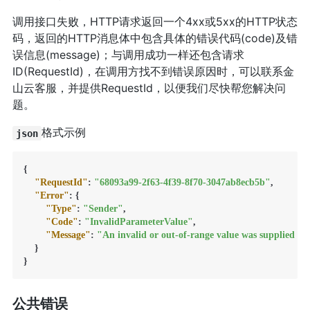
调用接口失败，HTTP请求返回一个4xx或5xx的HTTP状态
码，返回的HTTP消息体中包含具体的错误代码(code)及错
误信息(message)；与调用成功一样还包含请求
ID(RequestId)，在调用方找不到错误原因时，可以联系金
山云客服，并提供RequestId，以便我们尽快帮您解决问
题。
格式示例
json
{
"RequestId"
:
"68093a99-2f63-4f39-8f70-3047ab8ecb5b"
,
"Error"
:
{
"Type"
:
"Sender"
,
"Code"
:
"InvalidParameterValue"
,
"Message"
:
"An invalid or out-of-range value was supplied fo
}
}
公共错误