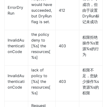
would have
成功，但
ErrorDry
succeeded,
412
由于设置
Run
but DryRun
DryRun标
flag is set.
记未成功
the policy
权限拒绝
InvalidAu
deny to
操作%s资
thenticati
[%s] the
403
源%s的行
onCode
resources[
为
%s]
lack of
权限不
InvalidAu
policy to
足，您缺
thenticati
[%s] the
403
少操作%s
onCode
resources[
资源%s的
%s]
权限
Request