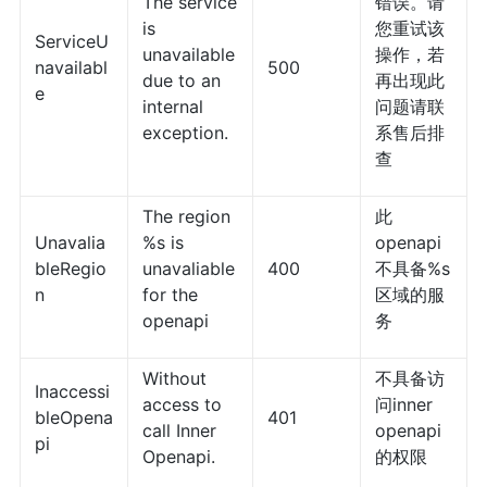
The service
错误。请
is
您重试该
ServiceU
unavailable
操作，若
navailabl
500
due to an
再出现此
e
internal
问题请联
exception.
系售后排
查
The region
此
Unavalia
%s is
openapi
bleRegio
unavaliable
400
不具备%s
n
for the
区域的服
openapi
务
Without
不具备访
Inaccessi
access to
问inner
bleOpena
401
call Inner
openapi
pi
Openapi.
的权限