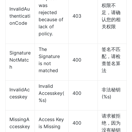
was
权限不
InvalidAu
rejected
足，请确
thenticati
403
because of
认您的相
onCode
lack of
关权限
policy.
The
签名不匹
Signature
Signature
配，请检
NotMatc
400
is not
查签名算
h
matched
法
Invalid
InvalidAc
非法秘钥
Accesskey(
400
cesskey
(%s)
%s)
请求被拒
MissingA
Access Key
400
绝，因为
ccesskey
is Missing
没有秘钥