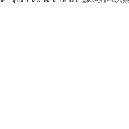
in、appName、streamName、template.、鉴权串根据用户实际情