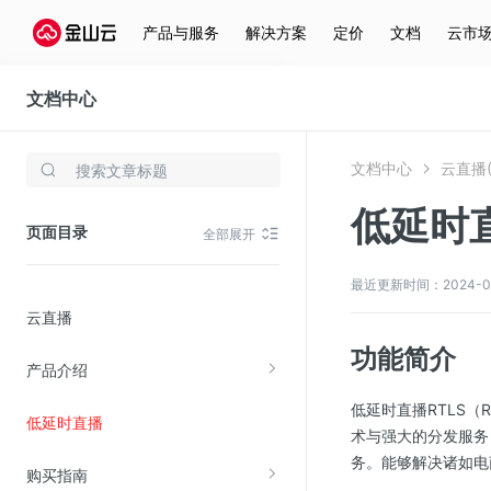
产品与服务
解决方案
定价
文档
云市
文档中心
云直播(KLS)
文档中心
云直播(
存储与云分发
低延时
文件存储KPFS
页面目录
全部展开
CDN
对象存储(KS3)
最近更新时间：2024-08-0
云直播
云硬盘(EBS)
功能简介
文件存储KFS
产品介绍
全站加速
低延时直播RTLS（R
低延时直播
在线迁移服务
术与强大的分发服务
务。能够解决诸如电
购买指南
视频云服务