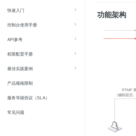
云直播(KLS)
快速入门
功能架构
云转码(KET)
控制台使用手册
边缘节点计算
API参考
云安全
权限配置手册
金山云云防火墙
大模型应用防火墙
最佳实践案例
渗透测试
产品规格限制
云堡垒机
高防IP(KAD)
服务等级协议（SLA）
DDoS原生高防
常见问题
主机安全
Web应用防火墙(WAF)
密钥管理服务