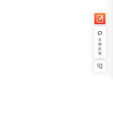
文
档
反
馈
7x24小时服务
免费备案