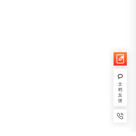
文
档
反
馈