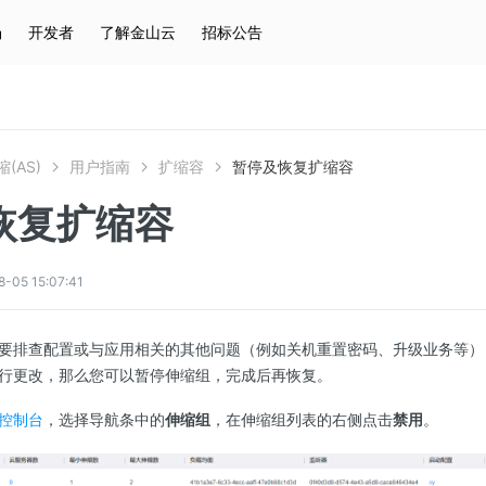
场
开发者
了解金山云
招标公告
热门搜索
云服务器
弹性IP
对象存储
IAM
(AS)
用户指南
扩缩容
暂停及恢复扩缩容
恢复扩缩容
5 15:07:41
要排查配置或与应用相关的其他问题（例如关机重置密码、升级业务等）
行更改，那么您可以暂停伸缩组，完成后再恢复。
S控制台
，选择导航条中的
伸缩组
，在伸缩组列表的右侧点击
禁用
。