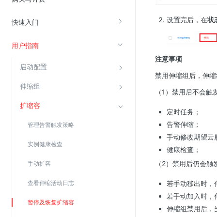
设置完后，在
状
快速入门
视频云服务
云直播(KLS)
用户指南
云转码(KET)
注意事项
启动配置
边缘节点计算
禁用伸缩组后，伸缩
伸缩组
（1）禁用后不会触
云安全
扩缩容
定时任务；
金山云云防火墙
告警伸缩；
管理告警触发策略
大模型应用防火墙
手动修改期望云
实例健康检查
渗透测试
健康检查；
云堡垒机
（2）禁用后仍会触
手动扩容
高防IP(KAD)
若手动移出时，
查看伸缩活动日志
DDoS原生高防
若手动加入时，
暂停及恢复扩缩容
伸缩组禁用后，
主机安全