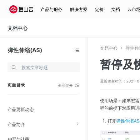
产品与服务
解决方案
定价
文档
云市
文档中心
文档中心
弹性伸缩
弹性伸缩(AS)
暂停及
存储与云分发
文件存储KPFS
最近更新时间：2021-08-0
页面目录
全部展开
CDN
对象存储(KS3)
使用场景：如果您需
程的前提下对应用进
产品更新动态
云硬盘(EBS)
文件存储KFS
打开
弹性伸缩A
产品简介
全站加速
购买与计费
在线迁移服务