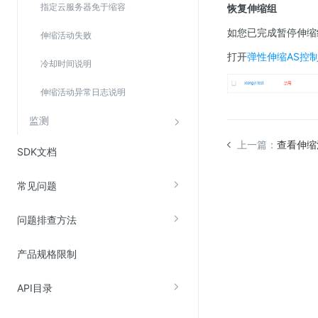
指定云服务器免于缩容
恢复伸缩组
Web应用防火墙(WAF)
如您已完成暂停伸缩
密钥管理服务
伸缩活动失败
打开
弹性伸缩AS控
SSL证书管理
冷却时间说明
云安全中心
伸缩活动异常日志说明
应急响应
监测
合规性
上一篇：
查看伸缩
SDK文档
资质认证
常见问题
欧盟数据保护条例（GDPR）
问题排查方法
产品规格限制
API目录