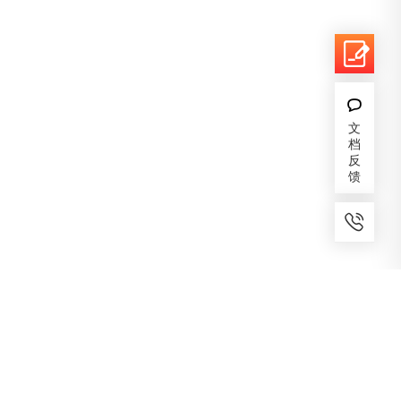
文
档
反
馈
7x24小时服务
免费备案