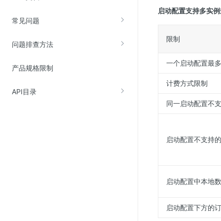
SSL证书管理
启动配置支持多实例
常见问题
云安全中心
限制
应急响应
问题排查方法
一个启动配置最
合规性
产品规格限制
计费方式限制
资质认证
API目录
欧盟数据保护条例（GDPR）
同一启动配置不
启动配置不支持
启动配置中本地
启动配置下方的