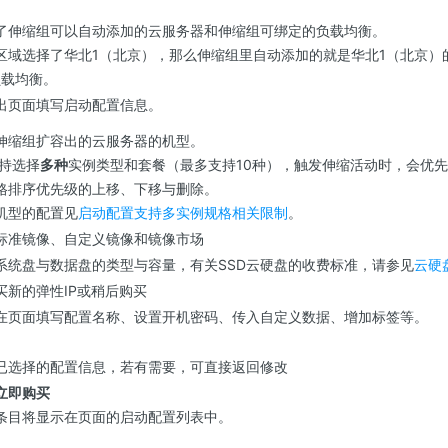
了伸缩组可以自动添加的云服务器和伸缩组可绑定的负载均衡。
区域选择了华北1（北京），那么伸缩组里自动添加的就是华北1（北京）
负载均衡。
出页面填写启动配置信息。
伸缩组扩容出的云服务器的机型。
持选择
多种
实例类型和套餐（最多支持10种），触发伸缩活动时，会优
格排序优先级的上移、下移与删除。
机型的配置见
启动配置支持多实例规格相关限制
。
标准镜像、自定义镜像和镜像市场
系统盘与数据盘的类型与容量，有关SSD云硬盘的收费标准，请参见
云硬
买新的弹性IP或稍后购买
在页面填写配置名称、设置开机密码、传入自定义数据、增加标签等。
已选择的配置信息，若有需要，可直接返回修改
立即购买
条目将显示在页面的启动配置列表中。