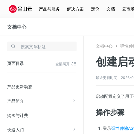
产品与服务
解决方案
定价
文档
云市
文档中心
弹性伸缩(AS)
文档中心
弹性伸缩
存储与云分发
创建启
文件存储KPFS
页面目录
全部展开
CDN
对象存储(KS3)
最近更新时间：2026-07-2
产品更新动态
云硬盘(EBS)
启动配置定义了用于
文件存储KFS
产品简介
全站加速
操作步骤
购买与计费
在线迁移服务
登录
弹性伸缩A
快速入门
视频云服务