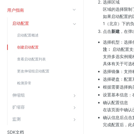
选择区域
云直播(KLS)
区域的选择限制
用户指南
如果启动配置的
云转码(KET)
启动配置
1（北京）下的
边缘节点计算
点击
新建
，在弹
启动配置概述
选择机型：选择
云安全
创建启动配置
注：
启动配置支
金山云云防火墙
支持多选实例规
查看启动配置列表
大模型应用防火墙
具体有关于可选
更改伸缩组启动配置
选择镜像：支持
渗透测试
选择硬盘：配置
云堡垒机
检测异常
根据需要选择购
高防IP(KAD)
设置基本信息：
伸缩组
DDoS原生高防
确认配置信息
扩缩容
在该页面中确认
主机安全
确认信息后点击
监测
Web应用防火墙(WAF)
完成配置后，此
密钥管理服务
SDK文档