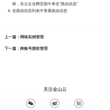
称，在云企业网页面中单击“路由信息”
在路由信息列表中查看路由信息
上一篇：网络实例管理
下一篇：跨账号授权管理
关注金山云