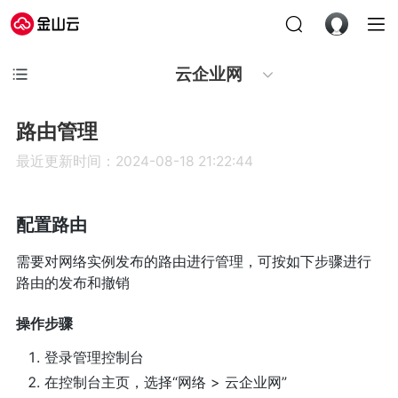
云企业网
路由管理
最近更新时间：2024-08-18 21:22:44
配置路由
需要对网络实例发布的路由进行管理，可按如下步骤进行
路由的发布和撤销
操作步骤
登录管理控制台
在控制台主页，选择“网络 > 云企业网”