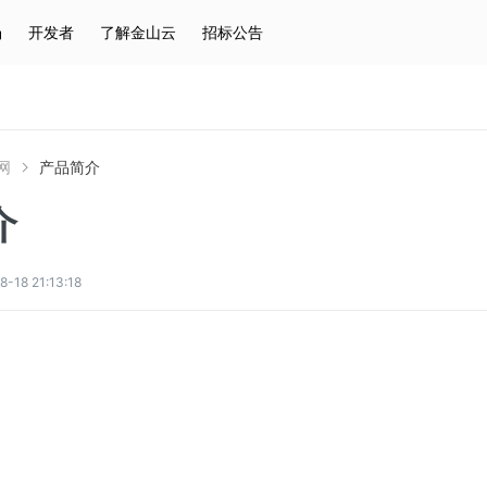
场
开发者
了解金山云
招标公告
热门搜索
云服务器
弹性IP
对象存储
IAM
网
产品简介
介
8 21:13:18