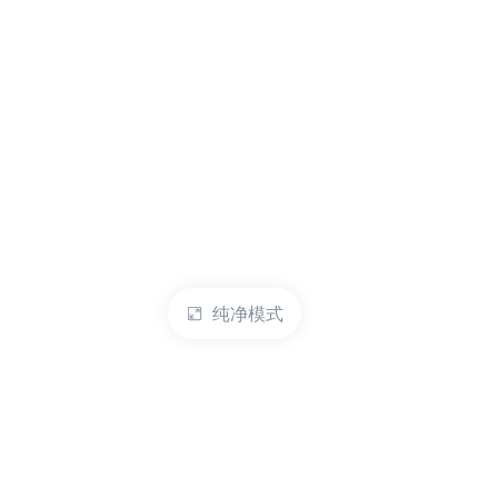
纯净模式
热门产品
账户管理
云服务器
管理控制台