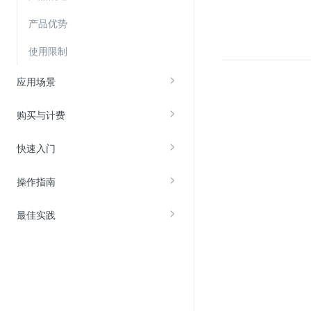
产品优势
视频云服务
使用限制
云直播(KLS)
应用场景
云转码(KET)
边缘节点计算
购买与计费
云安全
快速入门
金山云云防火墙
操作指南
大模型应用防火墙
渗透测试
最佳实践
云堡垒机
高防IP(KAD)
DDoS原生高防
主机安全