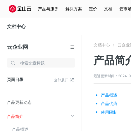
产品与服务
解决方案
定价
文档
云市
文档中心
文档中心
云企业
云企业网
产品简
存储与云分发
文件存储KPFS
最近更新时间：2024-08-1
页面目录
全部展开
CDN
对象存储(KS3)
产品概述
产品更新动态
云硬盘(EBS)
产品优势
使用限制
文件存储KFS
产品简介
全站加速
产品概述
在线迁移服务