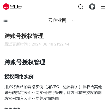
云企业网
跨账号授权管理
最近更新时间：2024-08-18 21:22:44
跨账号授权管理
授权网络实例
用户将自己的网络实例（如VPC、边界网关）授权给其他
账号的指定云企业网实例进行管理，对方可将被授权的网
络实例加入云企业网并发布路由