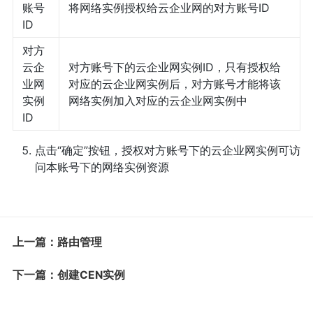
账号
将网络实例授权给云企业网的对方账号ID
ID
对方
云企
对方账号下的云企业网实例ID，只有授权给
业网
对应的云企业网实例后，对方账号才能将该
实例
网络实例加入对应的云企业网实例中
ID
点击“确定”按钮，授权对方账号下的云企业网实例可访
问本账号下的网络实例资源
上一篇：路由管理
下一篇：创建CEN实例