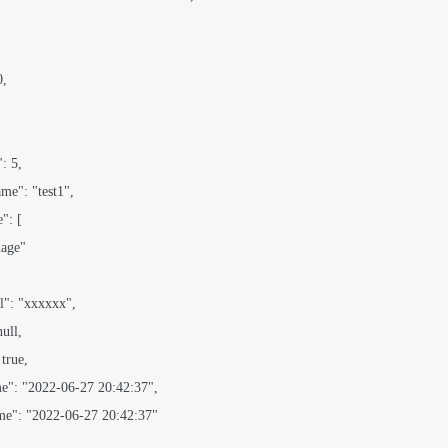
,

: 5,

ame": "test1",

": [

mage"

rl": "xxxxxx",

ull,

true,

ime": "2022-06-27 20:42:37",

Time": "2022-06-27 20:42:37"
