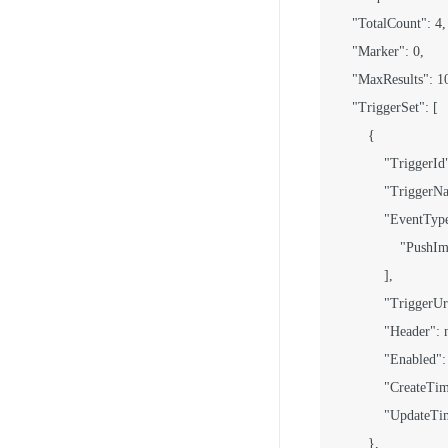
    "TotalCount": 4,

    "Marker": 0,

    "MaxResults": 10
    "TriggerSet": [

        {

            "TriggerId"
            "TriggerN
            "EventType
                "PushI
            ],

            "TriggerU
            "Header": n
            "Enabled": 
            "CreateT
            "Update
        },
