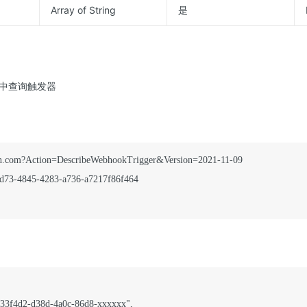
Array of String
是
中查询触发器
yun.com?Action=DescribeWebhookTrigger&Version=2021-11-09

d73-4845-4283-a736-a7217f86f464

8533f4d2-d38d-4a0c-86d8-xxxxxx",
