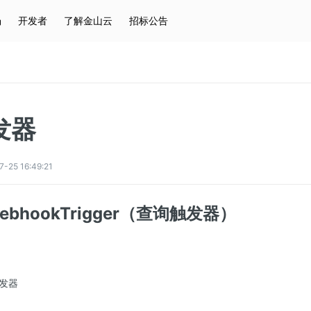
场
开发者
了解金山云
招标公告
热门搜索
云服务器
弹性IP
对象存储
IAM
发器
5 16:49:21
eWebhookTrigger（查询触发器）
发器