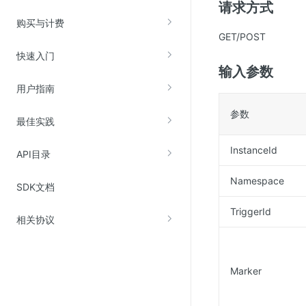
请求方式
云直播(KLS)
购买与计费
GET/POST
云转码(KET)
快速入门
边缘节点计算
输入参数
用户指南
云安全
参数
最佳实践
金山云云防火墙
大模型应用防火墙
InstanceId
API目录
渗透测试
Namespace
SDK文档
云堡垒机
高防IP(KAD)
TriggerId
相关协议
DDoS原生高防
主机安全
Marker
Web应用防火墙(WAF)
密钥管理服务