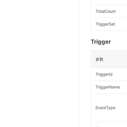
TotalCount
TriggerSet
Trigger
参数
TriggerId
TriggerName
EventType