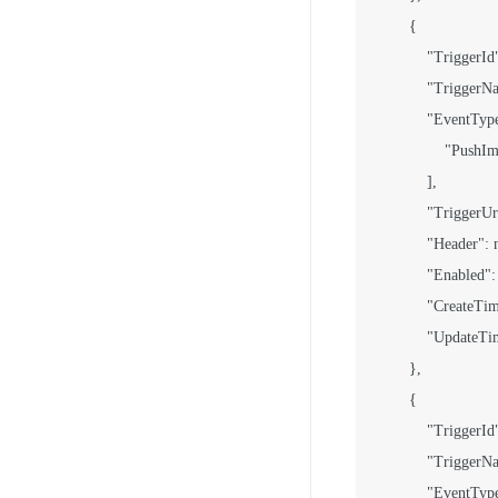
        {

            "TriggerId"
            "TriggerN
            "EventType
                "PushI
            ],

            "TriggerU
            "Header": n
            "Enabled": 
            "CreateT
            "Update
        },

        {

            "TriggerId"
            "TriggerN
            "EventType