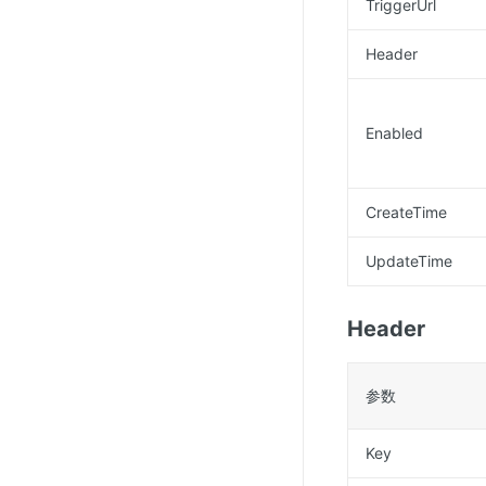
TriggerUrl
Header
Enabled
CreateTime
UpdateTime
Header
参数
Key