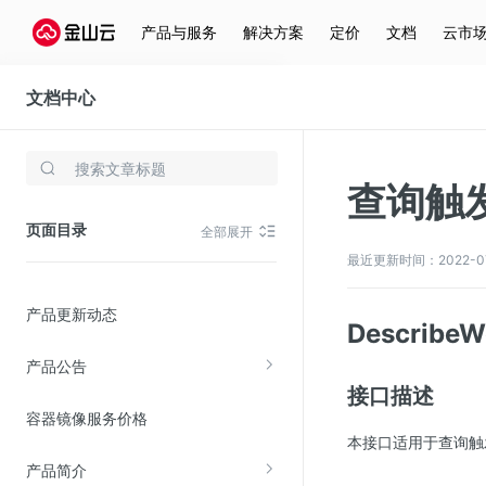
产品与服务
解决方案
定价
文档
云市
文档中心
容器镜像服务
存储与云分发
查询触
文件存储KPFS
页面目录
全部展开
CDN
最近更新时间：2022-07-2
对象存储(KS3)
产品更新动态
云硬盘(EBS)
Describ
文件存储KFS
产品公告
全站加速
接口描述
容器镜像服务价格
在线迁移服务
本接口适用于查询触
产品简介
视频云服务