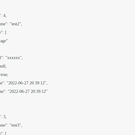
: 4,

ame": "test2",

": [

mage"

rl": "xxxxxx",

ull,

true,

ime": "2022-06-27 20:39:12",

Time": "2022-06-27 20:39:12"

: 3,

ame": "test3",

": [
