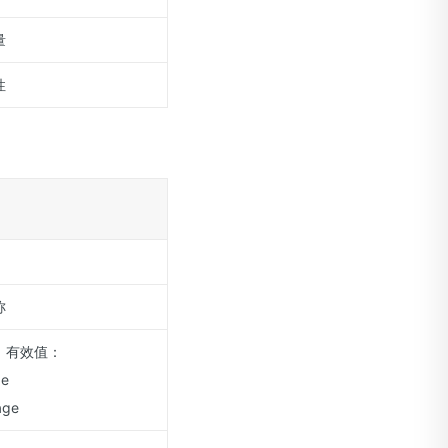
量
性
称
，有效值：
ge
age