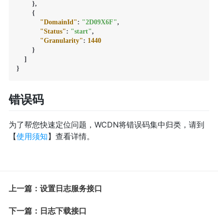
}
,
{
"DomainId"
:
"2D09X6F"
,
"Status"
:
"start"
,
"Granularity"
:
1440
}
]
}
错误码
为了帮您快速定位问题，WCDN将错误码集中归类，请到
【
使用须知
】查看详情。
上一篇：设置日志服务接口
下一篇：日志下载接口