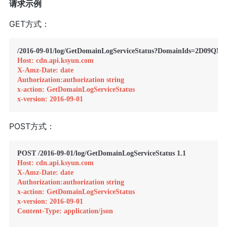
请求示例
GET方式：
Host: cdn.api.ksyun.com
X-Amz-Date: date
Authorization:authorization string
x-action: GetDomainLogServiceStatus
x-version: 2016-09-01
POST方式：
Host: cdn.api.ksyun.com
X-Amz-Date: date
Authorization:authorization string
x-action: GetDomainLogServiceStatus
x-version: 2016-09-01
Content-Type: application/json