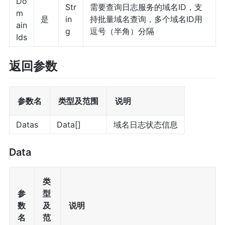
Do
Str
需要查询日志服务的域名ID，支
m
是
in
持批量域名查询，多个域名ID用
ain
g
逗号（半角）分隔
Ids
返回参数
参数名
类型及范围
说明
Datas
Data[]
域名日志状态信息
Data
类
参
型
数
及
说明
名
范