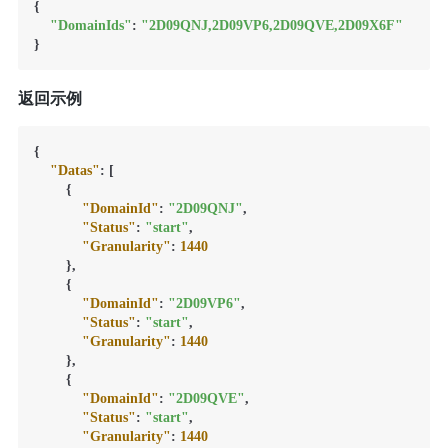
{

"DomainIds"
: 
"2D09QNJ,2D09VP6,2D09QVE,2D09X6F"
返回示例
{
"Datas"
:
[
{
"DomainId"
:
"2D09QNJ"
,
"Status"
:
"start"
,
"Granularity"
:
1440
}
,
{
"DomainId"
:
"2D09VP6"
,
"Status"
:
"start"
,
"Granularity"
:
1440
}
,
{
"DomainId"
:
"2D09QVE"
,
"Status"
:
"start"
,
"Granularity"
:
1440