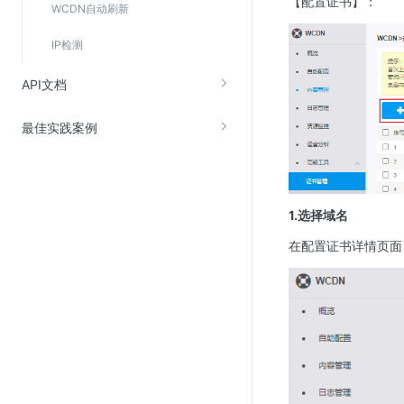
【配置证书】：
WCDN自动刷新
Web应用防火墙(WAF)
密钥管理服务
IP检测
SSL证书管理
API文档
云安全中心
最佳实践案例
应急响应
合规性
资质认证
1.选择域名
欧盟数据保护条例（GDPR）
在配置证书详情页面