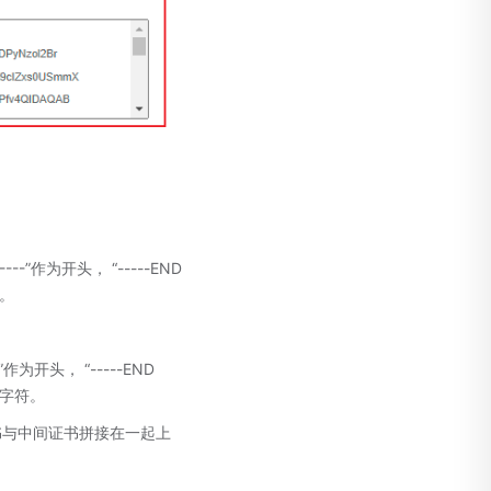
----”作为开头， “-----END
符。
-”作为开头， “-----END
 字符。
书与中间证书拼接在一起上