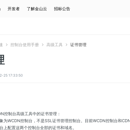
场
开发者
了解金山云
招标公告
热门搜索
云服务器
弹性IP
对象存储
IAM
速
控制台使用手册
高级工具
证书管理
理
5 17:33:50
DN控制台高级工具中的证书管理：
象为WCDN控制台，不是SSL证书管理控制台。目前WCDN控制台和CD
台上配置这两个控制台全部的证书和域名。