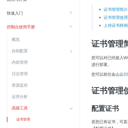
证书管理简介
快速入门
视频云服务
证书管理使用
云直播(KLS)
上传证书样例
控制台使用手册
云转码(KET)
概览
证书管理
边缘节点计算
自助配置
您可以对已经接入W
云安全
内容管理
进行部署。
金山云云防火墙
日志管理
您可以前往金山云
S
大模型应用防火墙
资源监控
渗透测试
证书管理
云堡垒机
运营分析
高防IP(KAD)
配置证书
高级工具
DDoS原生高防
证书管理
若您已有证书，可直
主机安全