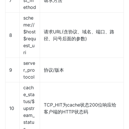
7
st_m
请求方法
ethod
sche
me://
$host
请求URL(含协议、域名、端口、路
8
$requ
径、问号后面的参数)
est_u
ri
serve
9
r_pro
协议/版本
tocol
cach
e_sta
tus/$
TCP_HIT为cache状态200位响应给
10
upstr
客户端的HTTP状态码
eam_
statu
s