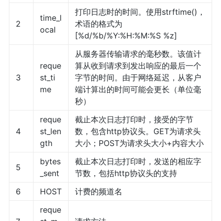
打印日志时的时间。使用strftime()，
time_l
2
术语的格式为
ocal
[%d/%b/%Y:%H:%M:%S %z]
从服务器传输请求的毫秒数。该值计
reque
算从收到请求到发出响应的最后一个
3
st_ti
字节的时间。由于网络延迟，从客户
me
端计算出的时间可能会更长（单位毫
秒）
reque
截止本次日志打印时，接受的字节
4
st_len
数，包含http协议头。GET为请求头
gth
大小；POST为请求头大小+内容大小
bytes
截止本次日志打印时，发送的相应字
5
_sent
节数，包括http协议头的支持
6
HOST
计费的频道名
reque