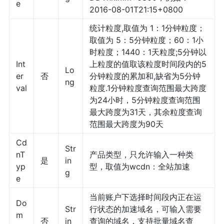
e
2016-08-01T21:15+0800
统计粒度,取值为 1：1分钟粒度；
取值为 5：5分钟粒度；60：1小
时粒度；1440：1天粒度;5分钟以
Int
上粒度的值取该粒度时间段内的5
Lo
er
否
分钟粒度的累加和,缺省为5分钟
ng
val
粒度.1分钟粒度查询范围最大跨度
为24小时，5分钟粒度查询范围
最大跨度为31天，其余粒度查询
范围最大跨度为90天
Cd
Str
nT
产品类型，只允许输入一种类
是
in
yp
型，取值为wcdn：全站加速
g
e
当前账户下选择时间段内正在运
Do
Str
行状态的加速域名，可输入需要
m
否
in
查询的域名，支持批量域名查