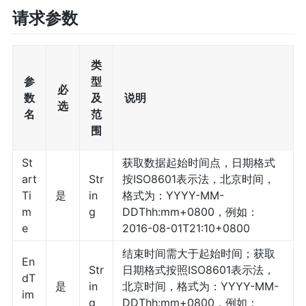
请求参数
类
参
型
必
数
及
说明
选
名
范
围
St
获取数据起始时间点，日期格式
art
Str
按ISO8601表示法，北京时间，
Ti
是
in
格式为：YYYY-MM-
m
g
DDThh:mm+0800，例如：
e
2016-08-01T21:10+0800
结束时间需大于起始时间；获取
En
Str
日期格式按照ISO8601表示法，
dT
是
in
北京时间，格式为：YYYY-MM-
im
g
DDThh:mm+0800，例如：