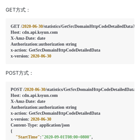
GET方式：
GET /
2020
-06
-30
/statistics/GetSrcDomainHttpCodeDetailedData?S
Host
:
 cdn.api.ksyun.com

X-Amz-Date
:
 date

Authorization
:
authorization string

x-action
:
 GetSrcDomainHttpCodeDetailedData

x-version
:
2020
-06
-30
POST方式：
POST /
2020
-06
-30
/statistics/GetSrcDomainHttpCodeDetailedData

Host
:
 cdn.api.ksyun.com

X-Amz-Date
:
 date

Authorization
:
authorization string

x-action
:
 GetSrcDomainHttpCodeDetailedData

x-version
:
2020
-06
-30
Content-Type
:
{
"StartTime"
:
"2020-09-01T08:00+0800"
,