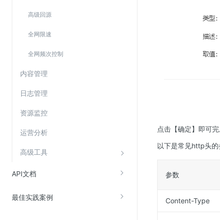
SSL证书管理
高级回源
云安全中心
全网限速
应急响应
全网频次控制
合规性
内容管理
资质认证
日志管理
欧盟数据保护条例（GDPR）
资源监控
点击【确定】即可完成
运营分析
以下是常见http头的
高级工具
API文档
参数
最佳实践案例
Content-Type