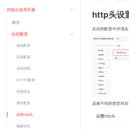
云直播(KLS)
控制台使用手册
http头设
云转码(KET)
概览
边缘节点计算
在自助配置中对域名选
自助配置
云安全
基础配置
金山云云防火墙
回源配置
大模型应用防火墙
访问控制
渗透测试
云堡垒机
HTTPS配置
高防IP(KAD)
性能优化
DDoS原生高防
选择不同的类型对应
缓存配置
主机安全
设置http头
Web应用防火墙(WAF)
密钥管理服务
视频优化