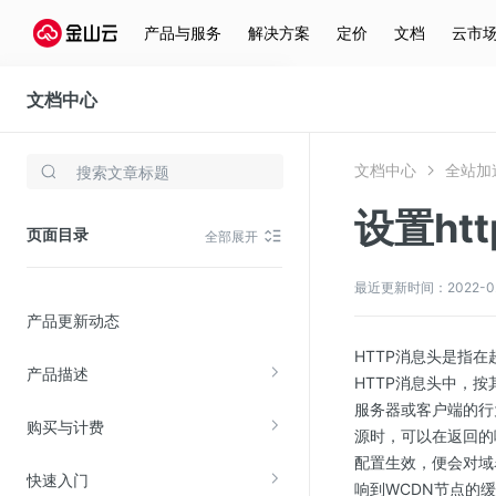
产品与服务
解决方案
定价
文档
云市
文档中心
全站加速
文档中心
全站加
存储与云分发
设置ht
文件存储KPFS
页面目录
全部展开
CDN
对象存储(KS3)
最近更新时间：2022-02-2
产品更新动态
云硬盘(EBS)
HTTP消息头是指在超文
文件存储KFS
产品描述
HTTP消息头中，
全站加速
服务器或客户端的行
购买与计费
在线迁移服务
源时，可以在返回的
配置生效，便会对域
快速入门
视频云服务
响到WCDN节点的