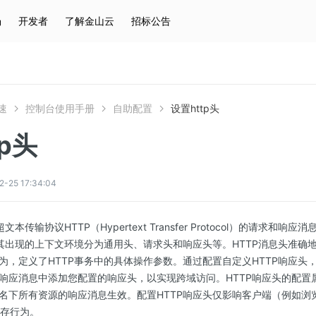
场
开发者
了解金山云
招标公告
热门搜索
云服务器
弹性IP
对象存储
IAM
速
控制台使用手册
自助配置
设置http头
tp头
5 17:34:04
本传输协议HTTP（Hypertext Transfer Protocol）的请求和
按其出现的上下文环境分为通用头、请求头和响应头等。HTTP消息头准确
为，定义了HTTP事务中的具体操作参数。通过配置自定义HTTP响应头
响应消息中添加您配置的响应头，以实现跨域访问。HTTP响应头的配置
名下所有资源的响应消息生效。配置HTTP响应头仅影响客户端（例如浏
缓存行为。