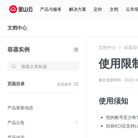
产品与服务
解决方案
定价
文档
云市
文档中心
文档中心
容器实
容器实例
使用限
存储与云分发
文件存储KPFS
最近更新时间：2023-02-2
页面目录
全部展开
CDN
对象存储(KS3)
使用须知
产品更新动态
云硬盘(EBS)
您的账号至少有
文件存储KFS
产品公告
目前KCI仅支持L
全站加速
产品动态
在线迁移服务