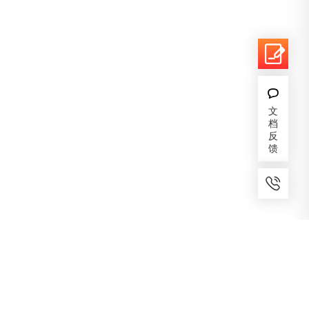
文
档
反
馈
7x24小时服务
免费备案