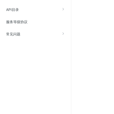
Web应用防火墙(WAF)
API目录
密钥管理服务
SSL证书管理
服务等级协议
云安全中心
常见问题
应急响应
合规性
资质认证
欧盟数据保护条例（GDPR）