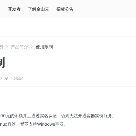
场
开发者
了解金山云
招标公告
热门搜索
云服务器
弹性IP
对象存储
IAM
例
产品简介
使用限制
制
8 11:26:09
100元的余额并且通过实名认证，否则无法开通容器实例服务。
inux容器，暂不支持Windows容器。