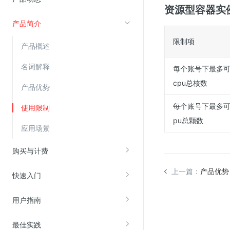
资源型容器实例
产品简介
视频云服务
限制项
云直播(KLS)
产品概述
云转码(KET)
名词解释
每个账号下最多可创
边缘节点计算
cpu总核数
产品优势
云安全
每个账号下最多可创
使用限制
pu总颗数
金山云云防火墙
应用场景
大模型应用防火墙
购买与计费
渗透测试
上一篇：
产品优势
云堡垒机
快速入门
高防IP(KAD)
用户指南
DDoS原生高防
主机安全
最佳实践