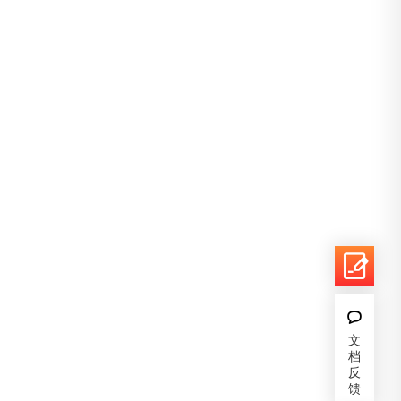
文
档
反
馈