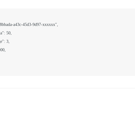
0e8bbada-a43c-45d3-9d97-xxxxxx",

": 50,

": 3,

00,
