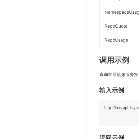
SSL证书管理
NamespaceUsa
云安全中心
RepoQuota
应急响应
RepoUsage
合规性
资质认证
调用示例
欧盟数据保护条例（GDPR）
查询容器镜像服务实
输入示例
http://kcrs.api.k
返回示例