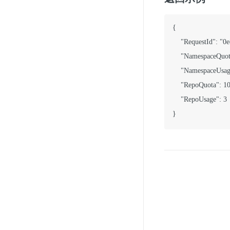
{

    "RequestId": "
    "NamespaceQuota
    "NamespaceUsage
    "RepoQuota": 10
    "RepoUsage": 3
