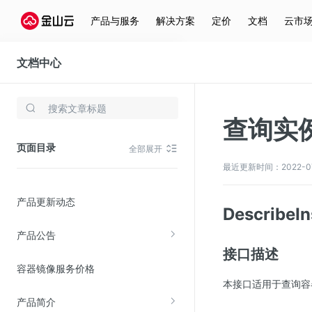
产品与服务
解决方案
定价
文档
云市
文档中心
容器镜像服务
存储与云分发
查询实
文件存储KPFS
页面目录
全部展开
CDN
最近更新时间：2022-07-2
对象存储(KS3)
产品更新动态
云硬盘(EBS)
Describ
文件存储KFS
产品公告
全站加速
接口描述
容器镜像服务价格
在线迁移服务
本接口适用于查询容
产品简介
视频云服务