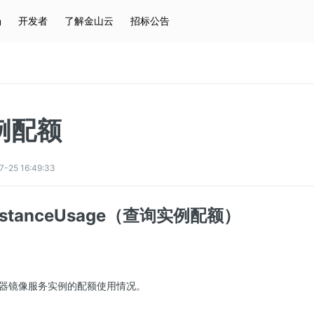
场
开发者
了解金山云
招标公告
热门搜索
云服务器
弹性IP
对象存储
IAM
例配额
5 16:49:33
eInstanceUsage（查询实例配额）
器镜像服务实例的配额使用情况。