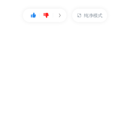
纯净模式
热门产品
账户管理
云服务器
管理控制台
数据库
账号管理
对象存储
实名认证
CDN
订单管理
弹性IP
资源目录
裸金属服务器
索取发票
充值付款