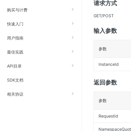
请求方式
云直播(KLS)
购买与计费
GET/POST
云转码(KET)
快速入门
边缘节点计算
输入参数
用户指南
云安全
参数
最佳实践
金山云云防火墙
大模型应用防火墙
InstanceId
API目录
渗透测试
SDK文档
云堡垒机
返回参数
高防IP(KAD)
相关协议
DDoS原生高防
参数
主机安全
RequestId
Web应用防火墙(WAF)
密钥管理服务
NamespaceQuot