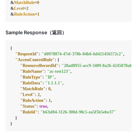
&
MatchRule
=
0
&
Level
=
2
&
RuleAction
=
1
Sample Response（返回）
{
"RequestId"
:
"d0978874-47ef-378b-84b6-6d421456572c2"
,
"AccessControlRule"
:
{
"ResourceRecordId"
:
"28ad8955-acc9-3409-8a26-4245078abcc
"RuleName"
:
"ac-test123"
,
"RuleType"
:
"IP"
,
"RuleData"
:
"1.1.1.1"
,
"MatchRule"
:
0
,
"Level"
:
2
,
"RuleAction"
:
1
,
"Status"
:
true
,
"RuleId"
:
"b63sf84-3126-300d-90c5-ea5f5b5ebe37"
}
}