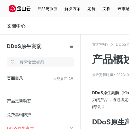
产品与服务
解决方案
定价
文档
云市
文档中心
文档中心
DDo
DDoS原生高防
产品概
存储与云分发
文件存储KPFS
最近更新时间：2023-06-1
页面目录
全部展开
CDN
对象存储(KS3)
DDoS原生高防
（Ki
力的产品，通过绑定
产品更新动态
云硬盘(EBS)
的特点。
文件存储KFS
免费基础防护
全站加速
DDoS原
DDoS原生高防
在线迁移服务