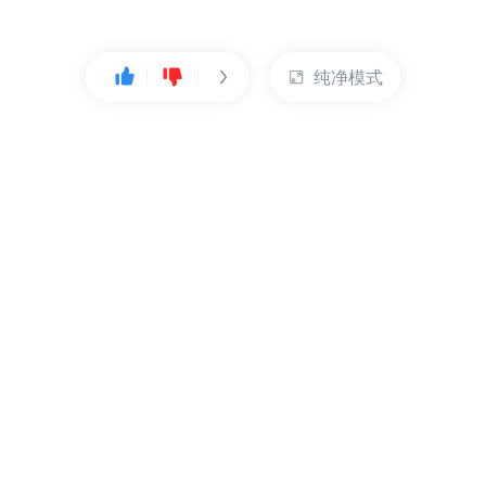
纯净模式
热门产品
账户管理
云服务器
管理控制台
数据库
账号管理
对象存储
实名认证
CDN
订单管理
弹性IP
资源目录
裸金属服务器
索取发票