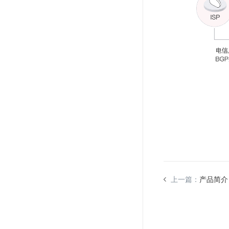
Web应用防火墙(WAF)
密钥管理服务
SSL证书管理
云安全中心
应急响应
合规性
资质认证
欧盟数据保护条例（GDPR）
上一篇：
产品简介