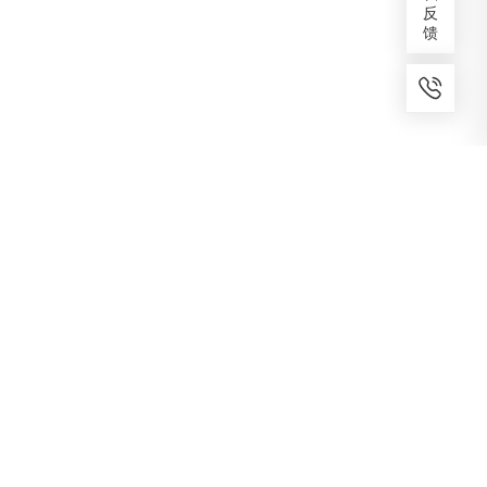
反
馈
7x24小时服务
免费备案
建议反馈
专家服务
咨询热线
400-1070-808