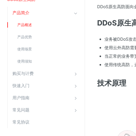
DDoS原生高防面
产品简介
视频云服务
DDoS原
产品概述
云直播(KLS)
云转码(KET)
产品优势
业务被DDoS
边缘节点计算
使用云外高防需
使用场景
当正常的业务带
使用须知
云安全
使用传统高防，
金山云云防火墙
购买与计费
技术原理
大模型应用防火墙
快速入门
渗透测试
用户指南
云堡垒机
常见问题
高防IP(KAD)
DDoS原生高防
常见协议
主机安全