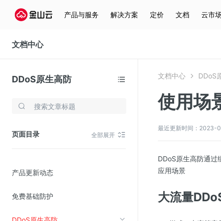
产品与服务
解决方案
定价
文档
云市
文档中心
文档中心
DDo
DDoS原生高防
使用场
存储与云分发
文件存储KPFS
最近更新时间：2023-06-1
页面目录
全部展开
CDN
对象存储(KS3)
DDoS原生高防通
应用场景
产品更新动态
云硬盘(EBS)
文件存储KFS
大流量DDo
免费基础防护
全站加速
DDoS原生高防
在线迁移服务