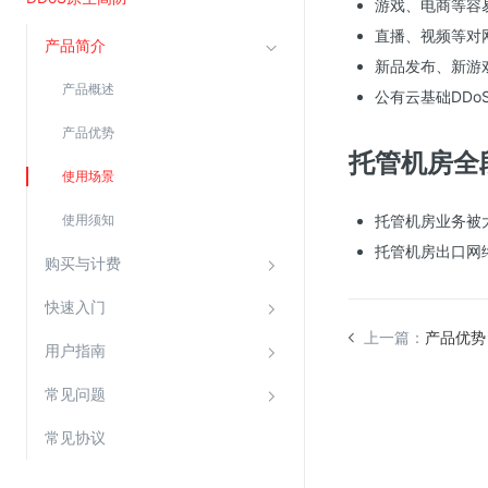
游戏、电商等容
直播、视频等对
产品简介
视频云服务
新品发布、新游
产品概述
云直播(KLS)
公有云基础DD
云转码(KET)
产品优势
托管机房全
边缘节点计算
使用场景
使用须知
托管机房业务被
云安全
托管机房出口网络
金山云云防火墙
购买与计费
大模型应用防火墙
快速入门
渗透测试
上一篇：
产品优势
用户指南
云堡垒机
常见问题
高防IP(KAD)
DDoS原生高防
常见协议
主机安全