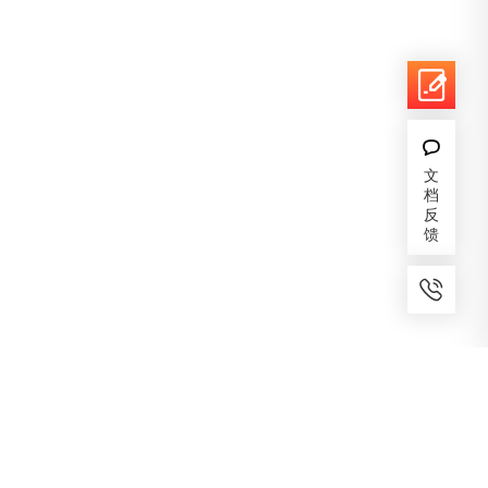
文
档
反
馈
7x24小时服务
免费备案