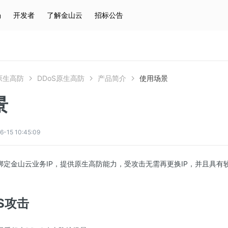
场
开发者
了解金山云
招标公告
热门搜索
云服务器
弹性IP
对象存储
IAM
S原生高防
DDoS原生高防
产品简介
使用场景
景
5 10:45:09
过绑定金山云业务IP，提供原生高防能力，受攻击无需再更换IP，并且具
S攻击