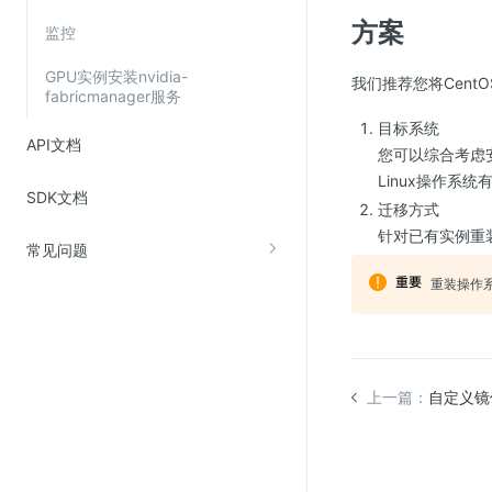
SSL证书管理
方案
监控
云安全中心
GPU实例安装nvidia-
我们推荐您将Cen
应急响应
fabricmanager服务
目标系统
API文档
合规性
您可以综合考虑
Linux操作系统有U
资质认证
SDK文档
迁移方式
欧盟数据保护条例（GDPR）
针对已有实例重
常见问题
重装操作
上一篇：
自定义镜