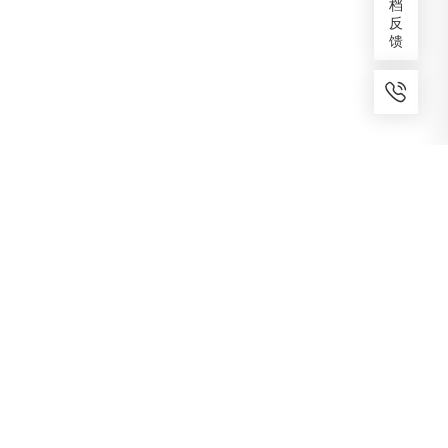
档
反
馈
7x24小时服务
免费备案
建议反馈
专家服务
咨询热线
400-1070-808