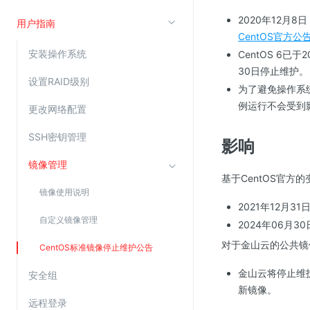
云直播(KLS)
2020年12月8
用户指南
CentOS官方公
云转码(KET)
安装操作系统
CentOS 6已于
边缘节点计算
30日停止维护。
设置RAID级别
为了避免操作系
云安全
例运行不会受到
更改网络配置
金山云云防火墙
SSH密钥管理
影响
大模型应用防火墙
镜像管理
渗透测试
基于CentOS官方
云堡垒机
镜像使用说明
2021年12月
高防IP(KAD)
自定义镜像管理
2024年06月
DDoS原生高防
对于金山云的公共镜
CentOS标准镜像停止维护公告
主机安全
金山云将停止维护
安全组
Web应用防火墙(WAF)
新镜像。
密钥管理服务
远程登录