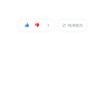
纯净模式
热门产品
账户管理
云服务器
管理控制台
数据库
账号管理
对象存储
实名认证
CDN
订单管理
弹性IP
资源目录
裸金属服务器
索取发票