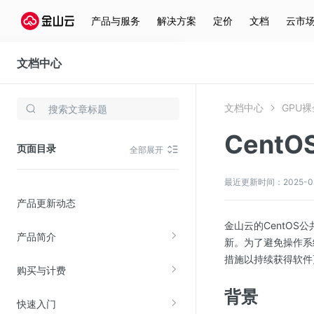
产品与服务
解决方案
定价
文档
云市
文档中心
GPU裸金属服务器
文档中心
GPU
存储与云分发
Cent
文件存储KPFS
页面目录
全部展开
CDN
对象存储(KS3)
最近更新时间：2025-05-1
产品更新动态
云硬盘(EBS)
金山云的CentOS公
文件存储KFS
产品简介
新。为了避免操作系
全站加速
措施以持续获得软件
购买与计费
在线迁移服务
背景
快速入门
视频云服务