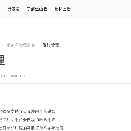
场
开发者
了解金山云
招标公告
热门搜索
云服务器
弹性IP
对象存储
IAM
服务商管理后台
退订管理
理
03 09:45:08
的镜像支持五天无理由全额退款
理由后，平台会自动退款给用户
款订单和对应的新购订单不参与结算