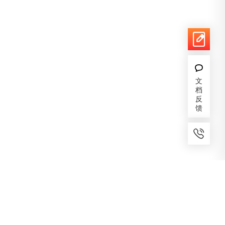
文
档
反
馈
7x24小时服务
免费备案