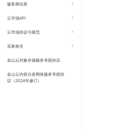
服务商结算
Web应用防火墙(WAF)
密钥管理服务
云市场API
SSL证书管理
云市场协议与规范
云安全中心
应急响应
买家相关
合规性
⾦⼭云对象存储服务等级协议
资质认证
金山云内容分发网络服务等级协
欧盟数据保护条例（GDPR）
议（2024年修订）