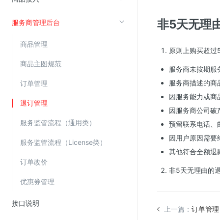
非5天无理
服务商管理后台
视频云服务
云直播(KLS)
商品管理
原则上购买超过
云转码(KET)
商品主图规范
服务商未按期服
边缘节点计算
服务商描述的商
订单管理
因服务能力或商
云安全
退订管理
因服务商公司破
金山云云防火墙
服务监管流程（通用类）
预留联系电话、
大模型应用防火墙
因用户原因需要
服务监管流程（License类）
渗透测试
其他符合全额退
订单改价
云堡垒机
非5天无理由的
高防IP(KAD)
优惠券管理
DDoS原生高防
接口说明
上一篇：
订单管理
主机安全