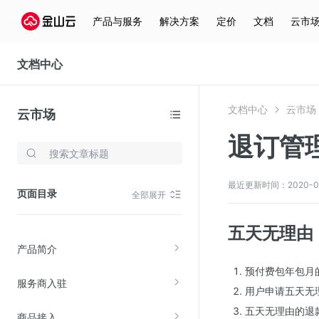
产品与服务
解决方案
定价
文档
云市
文档中心
文档中心
云市场
云市场
退订管
存储与云分发
文件存储KPFS
最近更新时间：2020-03-
页面目录
全部展开
CDN
对象存储(KS3)
五天无理由
产品简介
云硬盘(EBS)
预付费包年包月
文件存储KFS
服务商入驻
用户申请五天无
全站加速
五天无理由的退
商品接入
在线迁移服务