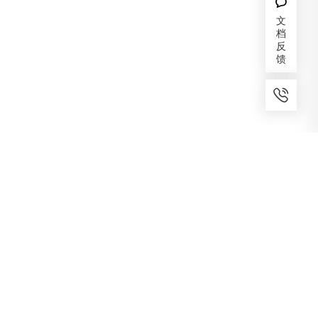
文
档
反
馈
7x24小时服务
免费备案
建议反馈
专家服务
咨询热线