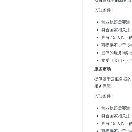
入驻条件：
营业执照需要满 
符合国家相关法
具有 15 人以
可提供不少于 5
提供的服务均以
接受《金山云云
服务市场
提供基于云服务器的
服务保障。
入驻条件：
营业执照需要满 
符合国家相关法
具有 15 人以
可提供不少于 5