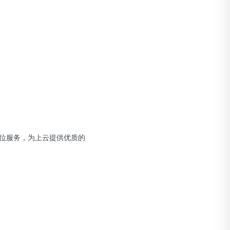
位服务，为上云提供优质的