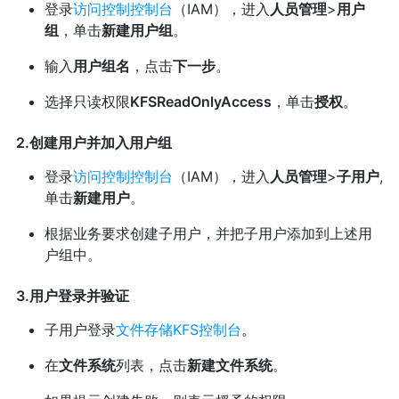
登录
访问控制控制台
（IAM），进入
人员管理
>
用户
组
，单击
新建用户组
。
输入
用户组名
，点击
下一步
。
选择只读权限
KFSReadOnlyAccess
，单击
授权
。
2.创建用户并加入用户组
登录
访问控制控制台
（IAM），进入
人员管理
>
子用户
,
单击
新建用户
。
根据业务要求创建子用户，并把子用户添加到上述用
户组中。
3.用户登录并验证
子用户登录
文件存储KFS控制台
。
在
文件系统
列表，点击
新建文件系统
。