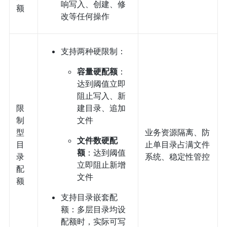
响写入、创建、修
额
改等任何操作
支持两种硬限制：
容量硬配额
：
达到阈值立即
阻止写入、新
限
建目录、追加
制
文件
型
业务资源隔离、防
文件数硬配
目
止单目录占满文件
额
：达到阈值
录
系统、稳定性管控
立即阻止新增
配
文件
额
支持目录嵌套配
额：多层目录均设
配额时，实际可写