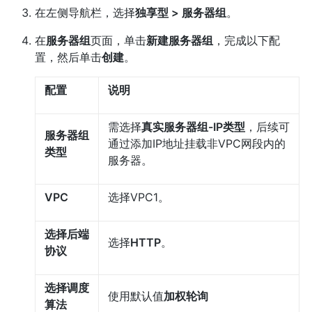
在左侧导航栏，选择
独享型 > 服务器组
。
在
服务器组
页面，单击
新建服务器组
，完成以下配
置，然后单击
创建
。
配置
说明
需选择
真实服务器组-IP类型
，后续可
服务器组
通过添加IP地址挂载非VPC网段内的
类型
服务器。
VPC
选择VPC1。
选择后端
选择
HTTP
。
协议
选择调度
使用默认值
加权轮询
算法