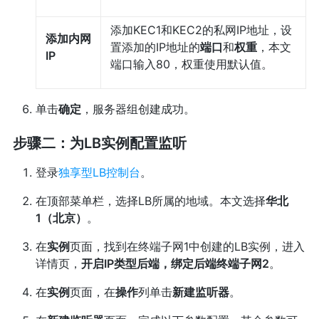
添加KEC1和KEC2的私网IP地址，设
添加内网
置添加的IP地址的
端口
和
权重
，本文
IP
端口输入80，权重使用默认值。
单击
确定
，服务器组创建成功。
步骤二：为LB实例配置监听
登录
独享型LB控制台
。
在顶部菜单栏，选择LB所属的地域。本文选择
华北
1（北京）
。
在
实例
页面，找到在终端子网1中创建的LB实例，进入
详情页，
开启IP类型后端，绑定后端终端子网2
。
在
实例
页面，在
操作
列单击
新建监听器
。