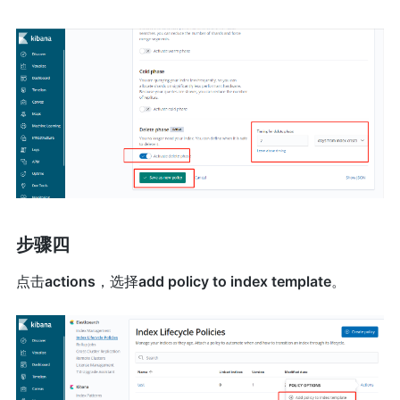
步骤四
点击
actions
，选择
add policy to index template
。