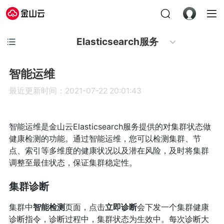
Elasticsearch服务
智能运维
最近更新时间：2021-07-22 20:01:43
智能运维是金山云Elasticsearch服务提供的对集群状态做
健康检测的功能。通过智能运维，您可以检测集群、节
点、索引等多维度的健康状况以及潜在风险，及时将集群
调整至最佳状态，保证集群稳定性。
集群诊断
集群中
智能检测
页面，点击
立即诊断
会下发一个集群健康
诊断指令，诊断过程中，集群状态为生效中。每次诊断大