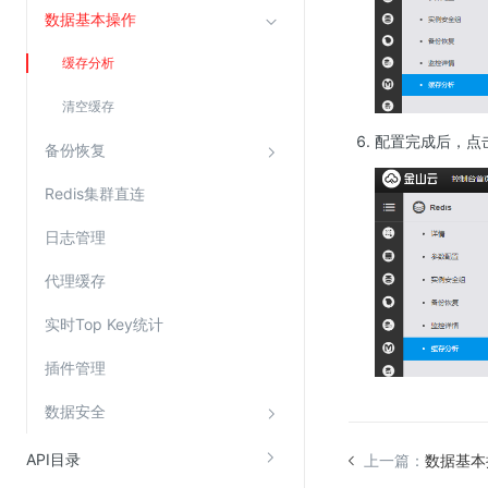
Web应用防火墙(WAF)
数据基本操作
密钥管理服务
缓存分析
SSL证书管理
清空缓存
云安全中心
配置完成后，点
备份恢复
应急响应
Redis集群直连
合规性
日志管理
资质认证
代理缓存
欧盟数据保护条例（GDPR）
实时Top Key统计
插件管理
数据安全
API目录
上一篇：
数据基本