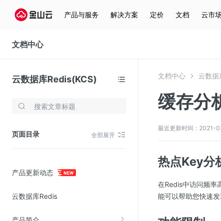
产品与服务
解决方案
定价
文档
云市
文档中心
文档中心
云数据库
云数据库Redis(KCS)
缓存分
存储与云分发
文件存储KPFS
最近更新时间：2021-03-0
页面目录
全部展开
CDN
对象存储(KS3)
热点Key分
产品更新动态
云硬盘(EBS)
在Redis中访问频
文件存储KFS
云数据库Redis
能可以帮助您快速发
全站加速
产品简介
在线迁移服务