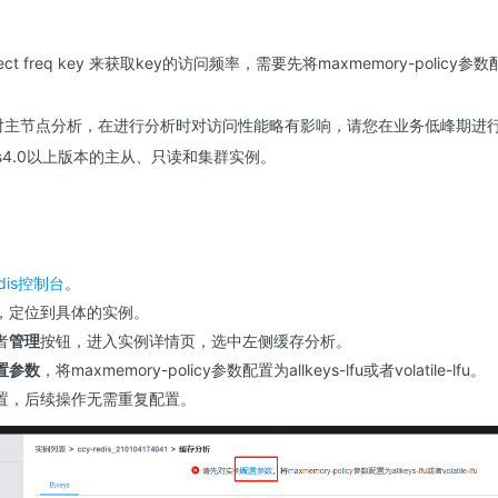
ct freq key 来获取key的访问频率，需要先将maxmemory-policy参数配置
是对主节点分析，在进行分析时对访问性能略有影响，请您在业务低峰期进
is4.0以上版本的主从、只读和集群实例。
dis控制台
。
，定位到具体的实例。
者
管理
按钮，进入实例详情页，选中左侧缓存分析。
置参数
，将maxmemory-policy参数配置为allkeys-lfu或者volatile-lfu。
置，后续操作无需重复配置。