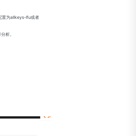
为allkeys-lfu或者
行分析。