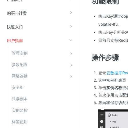
功能限制
购买与计费
视频云服务
热点Key通过obje
volatile-lfu。
云直播(KLS)
快速入门
热点key分析
云转码(KET)
目前只支持Red
用户指南
边缘节点计算
管理实例
操作步骤
云安全
参数配置
金山云云防火墙
登录
云数据库Re
网络连接
大模型应用防火墙
选中实例列表页
渗透测试
安全组
单击
实例名称
或
首次使用点击
配
云堡垒机
只读副本
界面将保存该配
高防IP(KAD)
实例监控
DDoS原生高防
标签使用
主机安全