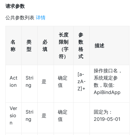
请求参数
公共参数列表
详情
长度
参
名
类
必
限制
数
描述
称
型
填
（字
格
符）
式
操作接口名，
[a-
Act
Stri
确定
系统规定参
是
zA-
ion
ng
值
数，取值:
Z]+
ApiBindApp
Ver
Stri
确定
固定为：
sio
是
ng
值
2019-05-01
n