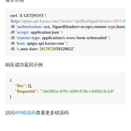
请求示例
'http
:
//apigw.api.ksyun.com/?Action=ApiBindApp&Version=201
-H 
'authorization
: xxx, SignedHeaders=accept;content-
type
;host;x-
-H 
'accept
: application/json' \

-H 
'content
-
type
: application/x-www-form-urlencoded' \

-H 
'host
: apigw.api.ksyun.com' \

-H 
'x
-amz-date: 
20170720
T022802Z'
响应成功返回示例
{
"Res"
:
[
]
,
"RequestId"
:
"7de19b5e-0791-4269-872b-c3e05b53c3c8"
}
访问
API错误码
查看更多错误码