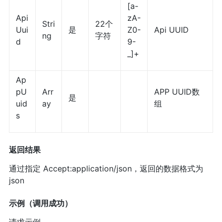
[a-
Api
zA-
Stri
22个
Uui
是
Z0-
Api UUID
ng
字符
d
9-
_]+
Ap
pU
Arr
APP UUID数
是
uid
ay
组
s
返回结果
通过指定 Accept:application/json，返回的数据格式为
json
示例（调用成功）