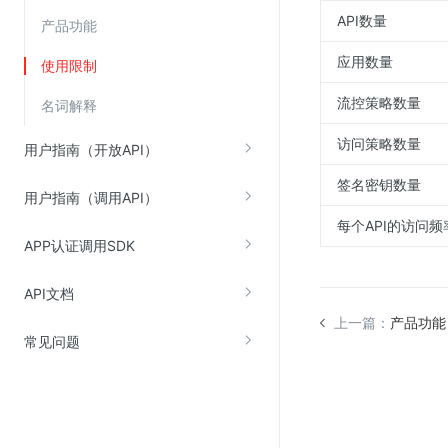
API数量
产品功能
视频云服务
应用数量
使用限制
云直播(KLS)
流控策略数量
名词解释
云转码(KET)
访问策略数量
用户指南（开放API）
边缘节点计算
签名密钥数量
用户指南（调用API）
云安全
每个API的访问频
金山云云防火墙
APP认证调用SDK
大模型应用防火墙
API文档
渗透测试
上一篇：
产品功能
云堡垒机
常见问题
高防IP(KAD)
DDoS原生高防
主机安全