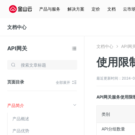
产品与服务
解决方案
定价
文档
云市
文档中心
文档中心
API网
API网关
使用限
存储与云分发
文件存储KPFS
最近更新时间：2024-09-1
页面目录
全部展开
CDN
对象存储(KS3)
API网关服务使用
产品简介
云硬盘(EBS)
类别
文件存储KFS
产品概述
全站加速
API分组数量
产品优势
在线迁移服务