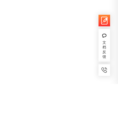
文
档
反
馈
7x24小时服务
免费备案