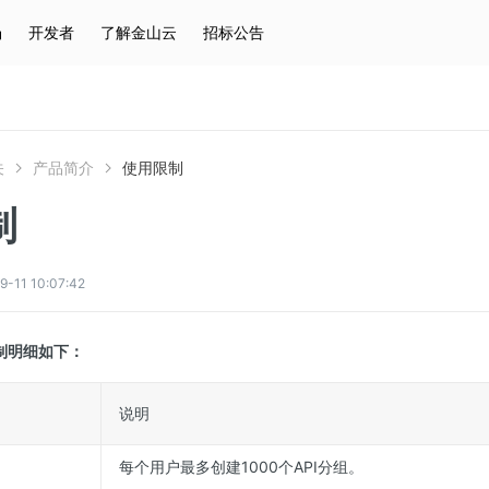
场
开发者
了解金山云
招标公告
热门搜索
云服务器
弹性IP
对象存储
IAM
关
产品简介
使用限制
制
1 10:07:42
限制明细如下：
说明
每个用户最多创建1000个API分组。